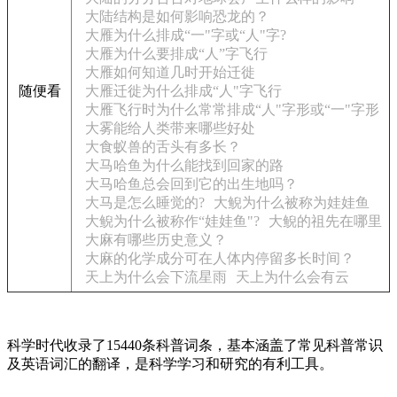
大陆结构是如何影响恐龙的？
大雁为什么排成“一"字或“人"字?
大雁为什么要排成“人”字飞行
大雁如何知道几时开始迁徙
随便看
大雁迁徙为什么排成“人"字飞行
大雁飞行时为什么常常排成“人"字形或“一"字形
大雾能给人类带来哪些好处
大食蚁兽的舌头有多长？
大马哈鱼为什么能找到回家的路
大马哈鱼总会回到它的出生地吗？
大马是怎么睡觉的?
大鲵为什么被称为娃娃鱼
大鲵为什么被称作“娃娃鱼"?
大鲵的祖先在哪里
大麻有哪些历史意义？
大麻的化学成分可在人体内停留多长时间？
天上为什么会下流星雨
天上为什么会有云
科学时代收录了15440条科普词条，基本涵盖了常见科普常识
及英语词汇的翻译，是科学学习和研究的有利工具。