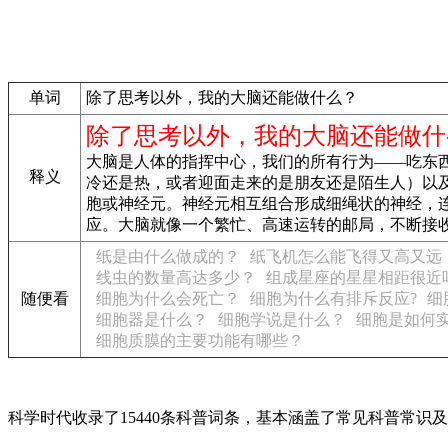
单词
除了思考以外，我的大脑还能做什么？
除了思考以外，我的大脑还能做什
大脑是人体的指挥中心，我们的所有行为——吃东
释义
冷还是热，或者迎面走来的是朋友还是陌生人）以及
胞或神经元。神经元相互组合形成细绳状的神经，
应。大脑就像一个繁忙、高速运转的邮局，不断接
纸是由什么做成的？
纸飞机怎么能飞得又高又远
线虫的数量高达多少？
组成星座的星星相距很近
随便看
细胞为什么会死亡？
细胞为什么有排斥反应?
细
细胞器是什么？
细胞学说是什么？
细胞是如何
细胞质膜的主要功能有哪些？
科学时代收录了15440条科普词条，基本涵盖了常见科普常