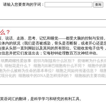
请输入您要查询的字词：
么？
西、说话、走路、思考、记忆和睡觉——都受大脑的控制与安排
体内的状况（我们是否被感染，骨头是否断裂，或者开心还是悲伤
连接从头部一直到脚趾以及其间的所有部位。它能收发电子信号
收信息并把它们发送出去；它每秒钟处理数百万次神经冲动。
纸鹦鹉螺性爱故事
纺织与制毯有什么区别？
纺锤树为什么长
吗
细刨花是什么？
细胞与B淋巴细胞有什么不同？
细胞中的
胞为什么被称为生命的基本单位?
细胞之间如何传递信息？
细
实现分化的
细胞核中的DNA是怎样排列的？
细胞核的主要功能
识及英语词汇的翻译，是科学学习和研究的有利工具。