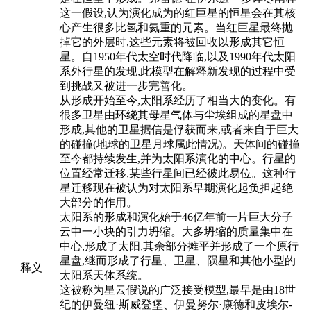
这一假设,认为演化成为的红巨星的恒星会在其核
心产生很多比氢和氦重的元素。当红巨星最终抛
掉它的外层时,这些元素将被回收以形成其它恒
星。自1950年代太空时代降临,以及1990年代太阳
系外行星的发现,此模型在解释新发现的过程中受
到挑战又被进一步完善化。
从形成开始至今,太阳系经历了相当大的变化。有
很多卫星由环绕其母星气体与尘埃组成的星盘中
形成,其他的卫星据信是俘获而来,或者来自于巨大
的碰撞(地球的卫星月球属此情况)。天体间的碰撞
至今都持续发生,并为太阳系演化的中心。行星的
位置经常迁移,某些行星间已经彼此易位。这种行
星迁移现在被认为对太阳系早期演化起负担起绝
大部分的作用。
太阳系的形成和演化始于46亿年前一片巨大分子
云中一小块的引力坍缩。大多坍缩的质量集中在
中心,形成了太阳,其余部分摊平并形成了一个原行
星盘,继而形成了行星、卫星、陨星和其他小型的
释义
太阳系天体系统。
这被称为星云假说的广泛接受模型,最早是由18世
纪的伊曼纽·斯威登堡、伊曼努尔·康德和皮埃尔-