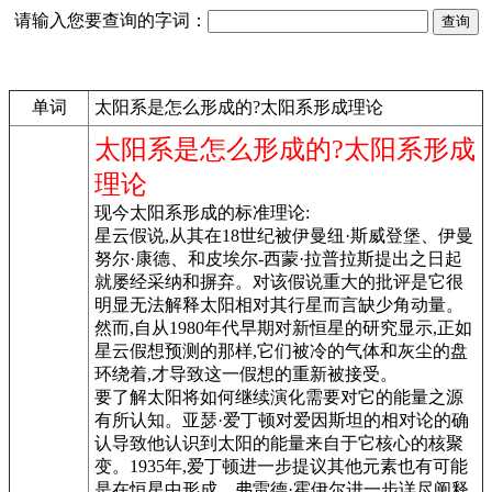
请输入您要查询的字词：
单词
太阳系是怎么形成的?太阳系形成理论
太阳系是怎么形成的?太阳系形成
理论
现今太阳系形成的标准理论:
星云假说,从其在18世纪被伊曼纽·斯威登堡、伊曼
努尔·康德、和皮埃尔-西蒙·拉普拉斯提出之日起
就屡经采纳和摒弃。对该假说重大的批评是它很
明显无法解释太阳相对其行星而言缺少角动量。
然而,自从1980年代早期对新恒星的研究显示,正如
星云假想预测的那样,它们被冷的气体和灰尘的盘
环绕着,才导致这一假想的重新被接受。
要了解太阳将如何继续演化需要对它的能量之源
有所认知。亚瑟·爱丁顿对爱因斯坦的相对论的确
认导致他认识到太阳的能量来自于它核心的核聚
变。1935年,爱丁顿进一步提议其他元素也有可能
是在恒星中形成。弗雷德·霍伊尔进一步详尽阐释