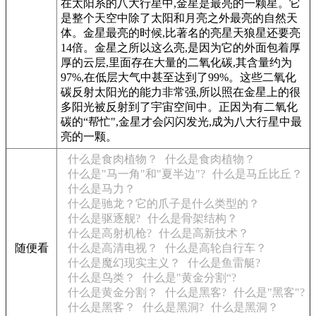
在太阳系的八大行星中,金星是最亮的一颗星。它
是整个天空中除了太阳和月亮之外最亮的自然天
体。金星最亮的时候,比著名的亮星天狼星还要亮
14倍。金星之所以这么亮,是因为它的外面包着厚
厚的云层,里面存在大量的二氧化碳,其含量约为
97%,在低层大气中甚至达到了99%。这些二氧化
碳反射太阳光的能力非常强,所以照在金星上的很
多阳光被反射到了宇宙空间中。正因为有二氧化
碳的“帮忙",金星才会闪闪发光,成为八大行星中最
亮的一颗。
什么是食肉植物？
什么是食肉植物？
什么是"马一角"和"夏半边"?
什么是马丘比丘？
什么是马力？
什么是驰龙？它的爪子是什么类型的？
什么是驱逐舰?
什么是骨架结构？
什么是高射机枪?
什么是高新技术？
随便看
什么是高清电视？
什么是高轮自行车？
什么是魔幻现实主义？
什么是鱼雷艇?
什么是鸟类？
什么是"黄金分割“?
什么是黄金分割？
什么是黑客?
什么是"黑客"?
什么是黑客？
什么是黑洞?
什么是黑洞？