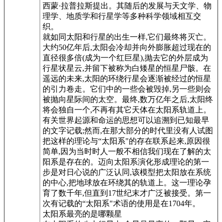
西蒙·拉普拉斯提出。其随后的发展与天文学、物
理学、地质学和行星学等多种科学领域相互交
织。
就如同太阳和行星的出生一样,它们最终将灭亡。
大约50亿年后,太阳会冷却并向外膨胀超过现在的
直径很多倍(成为一个红巨星),抛去它的外层成为
行星状星云,并留下被称为白矮星的恒星尸骸。在
遥远的未来,太阳的环绕行星会逐渐被经过的恒星
的引力卷走。它们中的一些会被毁掉,另一些则会
被抛向星际间的太空。最终,数万亿年之后,太阳终
将会独自一个,不再有其它天体在太阳系轨道上。
有关世界起源和命运的思想可以追溯到已知最早
的文字记载;然而,在那大部分的时代里没有人试图
把这样的理论与“太阳系"的存在联系起来,原因很
简单,因为当时时人一般不相信我们现在了解的太
阳系是存在的。迈向太阳系演化形成理论的第一
步是对日心说的广泛认同,该模型把太阳放在系统
的中心,把地球放在环绕其的轨道上。这一理论孕
育了数千年,但直到17世纪末才广泛被接受。第一
次有记载的“太阳系"术语的使用是在1704年。
太阳系最亮的是哪颗星