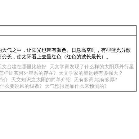
的大气之中，让阳光也带有颜色。日悬高空时，有些蓝光分散
离变长，使太阳看上去呈红色（红色的波长最长）。
天文台建在哪里比较好
天文学家发现了什么样的太阳系外行星
怎样证实河外星系的存在?
天文学家的望远镜有多强大？
简介
天文知识之太阳的简单介绍
天有多高,地有多厚?
什么要说风的级数?
天气预报是靠什么来预测的?