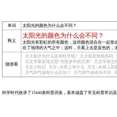
单词
太阳光的颜色为什么会不同？
太阳光的颜色为什么会不同？
释义
太阳光有彩虹的所有颜色，这些颜色混合在一起形
在了地球的大气之中；这时，天看上去是蓝色的，
天天刷牙为什么还有蛀牙呢?
天才就是智商高吗
天文学家发现太阳“失散多年的兄弟"
天文学家怎
随便看
天文小知识
天文--木星上有什么
天文--木星上的
天气和气候有什么区别？
天气和气候有何不同
科学时代收录了15440条科普词条，基本涵盖了常见科普常