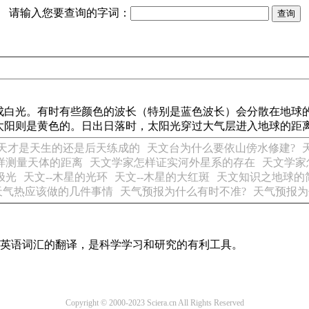
请输入您要查询的字词：
成白光。有时有些颜色的波长（特别是蓝色波长）会分散在地球
太阳则是黄色的。日出日落时，太阳光穿过大气层进入地球的距
天才是天生的还是后天练成的
天文台为什么要依山傍水修建?
样测量天体的距离
天文学家怎样证实河外星系的存在
天文学家
极光
天文--木星的光环
天文--木星的大红斑
天文知识之地球的
天气热应该做的几件事情
天气预报为什么有时不准?
天气预报为
识及英语词汇的翻译，是科学学习和研究的有利工具。
Copyright © 2000-2023 Sciera.cn All Rights Reserved