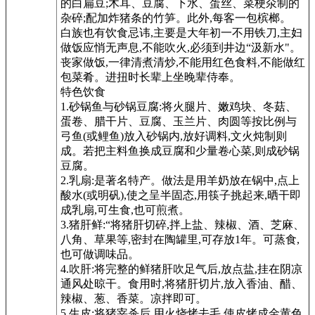
的白扁豆;木耳、豆腐、下水、蛋丝、菜梗氽制的
杂碎;配加炸猪条的竹笋。此外,每客一包槟榔。
白族也有饮食忌讳,主要是大年初一不用铁刀,主妇
做饭应悄无声息,不能吹火,必须到井边“汲新水"。
丧家做饭,一律清煮清炒,不能用红色食料,不能做红
包菜肴。进扭时长辈上坐晚辈侍奉。
特色饮食
1.砂锅鱼与砂锅豆腐:将火腿片、嫩鸡块、冬菇、
蛋卷、腊干片、豆腐、玉兰片、肉圆等按比例与
弓鱼(或鲤鱼)放入砂锅内,放好调料,文火炖制则
成。若把主料鱼换成豆腐和少量卷心菜,则成砂锅
豆腐。
2.乳扇:是著名特产。做法是用羊奶放在锅中,点上
酸水(或明矾),使之呈半固态,用筷子挑起来,晒干即
成乳扇,可生食,也可煎煮。
3.猪肝鲜:“将猪肝切碎,拌上盐、辣椒、酒、芝麻、
八角、草果等,密封在陶罐里,可存放1年。可蒸食,
也可做调味品。
4.吹肝:将完整的鲜猪肝吹足气后,放点盐,挂在阴凉
通风处晾干。食用时,将猪肝切片,放入香油、醋、
辣椒、葱、香菜。凉拌即可。
5.生皮:将猪宰杀后,用火烧烤去毛,使皮烤成金黄色,