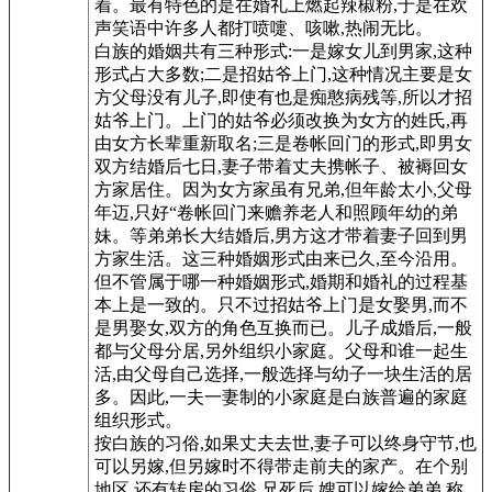
着。最有特色的是在婚礼上燃起辣椒粉,于是在欢
声笑语中许多人都打喷嚏、咳嗽,热闹无比。
白族的婚姻共有三种形式:一是嫁女儿到男家,这种
形式占大多数;二是招姑爷上门,这种情况主要是女
方父母没有儿子,即使有也是痴憨病残等,所以才招
姑爷上门。上门的姑爷必须改换为女方的姓氏,再
由女方长辈重新取名;三是卷帐回门的形式,即男女
双方结婚后七日,妻子带着丈夫携帐子、被褥回女
方家居住。因为女方家虽有兄弟,但年龄太小,父母
年迈,只好“卷帐回门来赡养老人和照顾年幼的弟
妹。等弟弟长大结婚后,男方这才带着妻子回到男
方家生活。这三种婚姻形式由来已久,至今沿用。
但不管属于哪一种婚姻形式,婚期和婚礼的过程基
本上是一致的。只不过招姑爷上门是女娶男,而不
是男娶女,双方的角色互换而已。儿子成婚后,一般
都与父母分居,另外组织小家庭。父母和谁一起生
活,由父母自己选择,一般选择与幼子一块生活的居
多。因此,一夫一妻制的小家庭是白族普遍的家庭
组织形式。
按白族的习俗,如果丈夫去世,妻子可以终身守节,也
可以另嫁,但另嫁时不得带走前夫的家产。在个别
地区,还有转房的习俗,兄死后,嫂可以嫁给弟弟,称