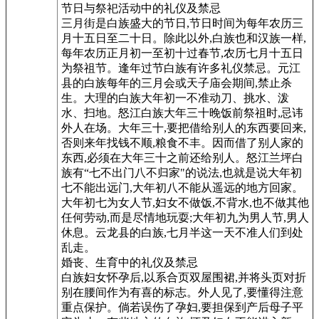
节日与祭祀活动中的礼仪及禁忌
三月街是白族盛大的节日,节日时间为每年农历三
月十五日至二十日。除此以外,白族也和汉族一样,
每年农历正月初一至初十过春节,农历七月十五日
为祭祖节。逢年过节白族有许多礼仪禁忌。元江
县的白族每年的三月会或天子庙会期间,禁止杀
生。大理的白族大年初一不准动刀、挑水、泼
水、扫地。怒江白族大年三十晚饭前祭祖时,忌讳
外人在场。大年三十,要把借给别人的东西要回来,
否则来年找钱不顺,粮食不丰。因而借了别人家的
东西,必须在大年三十之前还给别人。怒江兰坪白
族有“七不出门八不归家"的说法,也就是说大年初
七不能出远门,大年初八不能从遥远的地方回家。
大年初七为女人节,妇女不做饭,不背水,也不做其他
任何劳动,而是尽情地玩耍;大年初九为男人节,男人
休息。云龙县的白族,七月半这一天不准人们到处
乱走。
婚丧、生育中的礼仪及禁忌
白族妇女怀孕后,以系合页双屋围裙,并将头页对折
别在腰间作为有喜的标志。外人见了,要懂得注意
重点保护。倘若误伤了孕妇,要担保到产后母子平