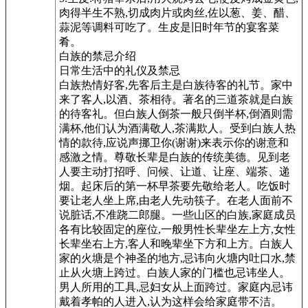
肉得半生不熟,切成肉片或肉丝,佐以葱、姜、醋、
蒜泥等调料可吃了。生皮是旧时年节的宴客菜
肴。
白族的禁忌介绍
日常生活中的礼仪及禁忌
白族热情好客,先客后主是白族待客的礼节。家中
来了客人,以酒、茶相待。著名的三道茶就是白族
的待客礼。但白族人倒茶一般只倒半杯,倒酒则需
满杯,他们认为酒满敬人,茶满欺人。受到白族人热
情的款待,应说声挪卫你(谢谢)来表示你的谢意和
感激之情。尊敬长辈是白族的传统美德。见到老
人要主动打招呼、问候、让道、让座、端茶、递
烟。起床后的第一杯早茶要先敬给老人。吃饭时
要让老人坐上席,由老人先动筷子。在老人面前不
说脏话,不准跷二郎腿。一些山区的白族,家庭成员
各有比较固定的座位,一般男性长辈坐左上方,女性
长辈坐右上方,客人和晚辈坐下方和上方。白族人
家的火塘是个神圣的地方,忌讳向火塘内吐口水,禁
止从火塘上跨过。白族人家的门槛也忌讳坐人。
男人所用的工具,忌妇女从上面跨过。家庭内忌讳
戴着孝帕的人进入,认为这样会给家庭带不洁。