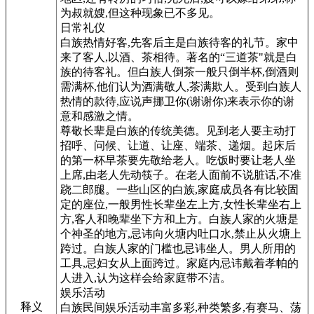
为叔就嫂,但这种现象已不多见。
日常礼仪
白族热情好客,先客后主是白族待客的礼节。家中
来了客人,以酒、茶相待。著名的“三道茶"就是白
族的待客礼。但白族人倒茶一般只倒半杯,倒酒则
需满杯,他们认为酒满敬人,茶满欺人。受到白族人
热情的款待,应说声挪卫你(谢谢你)来表示你的谢
意和感激之情。
尊敬长辈是白族的传统美德。见到老人要主动打
招呼、问候、让道、让座、端茶、递烟。起床后
的第一杯早茶要先敬给老人。吃饭时要让老人坐
上席,由老人先动筷子。在老人面前不说脏话,不准
跷二郎腿。一些山区的白族,家庭成员各有比较固
定的座位,一般男性长辈坐左上方,女性长辈坐右上
方,客人和晚辈坐下方和上方。白族人家的火塘是
个神圣的地方,忌讳向火塘内吐口水,禁止从火塘上
跨过。白族人家的门槛也忌讳坐人。男人所用的
工具,忌妇女从上面跨过。家庭内忌讳戴着孝帕的
人进入,认为这样会给家庭带不洁。
娱乐活动
释义
白族民间娱乐活动丰富多彩,种类繁多,有赛马、荡