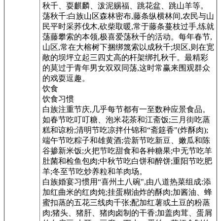
秋千、耍麒麟、泼泥赐福、跳花盆、跳山羊等。
荡秋千:白族山区森林密布,藤条纵横林间,农民与山
民平时采荞伐木,砍柴取暖,常于藤条蔓枝过手,练就
荡藤攀索的本领,极喜爱荡秋千的活动。每年春节,
山区,常在大榕树下捆绑篾索以成秋千;坝区,则在宽
敞的坝坪立起三四丈高的杆架绑扎秋千。最精彩
的莫过于青年男女双双同荡,这时常赢来围观群众
的戏耍逗趣。
饮食
饮食习惯
白族注重节庆,几乎每节都有一至数种应景食品。
如春节吃叮叮糖、泡米花茶和江斋饭;三月街吃蒸
糕和谅粉;清明节吃凉拌什锦和“斋筵香"(炸酥肉);
端午节吃粽子和雄黄酒;尝新节吃新豆、嫩瓜和陈
谷掺新米饭;火把节吃甜食和各种糖果;中无节吃羊
肚菌和检鱼包肉;中秋节吃白饼和醉饼;重阳节吃肥
羊;冬至节吃炒养粒和羊肉场。
白族婚宴习惯用“喜州土八碗",由八道热菜组成:添
加红曲米的红肉炖;挂蛋糊油炸的酥肉;加酱油、蜂
蜜扣蒸的五花三线肉千张;配加红薯或土豆的粉蒸
肉;猪头、猪肝、猪肉卤制的干香;加盖肉茸、蛋屑