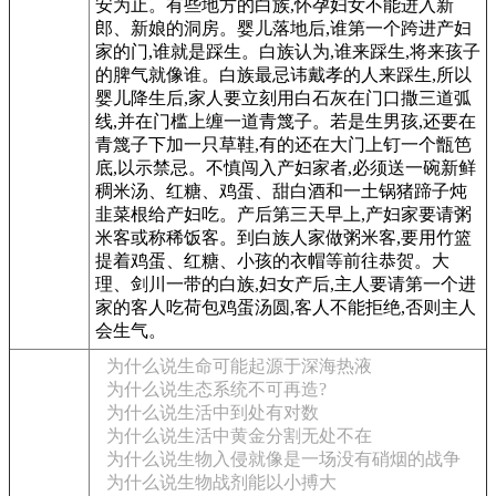
安为止。有些地方的白族,怀孕妇女不能进入新
郎、新娘的洞房。婴儿落地后,谁第一个跨进产妇
家的门,谁就是踩生。白族认为,谁来踩生,将来孩子
的脾气就像谁。白族最忌讳戴孝的人来踩生,所以
婴儿降生后,家人要立刻用白石灰在门口撒三道弧
线,并在门槛上缠一道青篾子。若是生男孩,还要在
青篾子下加一只草鞋,有的还在大门上钉一个甑笆
底,以示禁忌。不慎闯入产妇家者,必须送一碗新鲜
稠米汤、红糖、鸡蛋、甜白酒和一土锅猪蹄子炖
韭菜根给产妇吃。产后第三天早上,产妇家要请粥
米客或称稀饭客。到白族人家做粥米客,要用竹篮
提着鸡蛋、红糖、小孩的衣帽等前往恭贺。大
理、剑川一带的白族,妇女产后,主人要请第一个进
家的客人吃荷包鸡蛋汤圆,客人不能拒绝,否则主人
会生气。
为什么说生命可能起源于深海热液
为什么说生态系统不可再造?
为什么说生活中到处有对数
为什么说生活中黄金分割无处不在
为什么说生物入侵就像是一场没有硝烟的战争
为什么说生物战剂能以小搏大