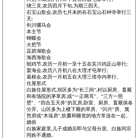
绕三灵,农历四月下旬,为期三四天。
石宝山歌会,农历七月末的在石宝山石钟寺举行三
天;
剑川骡马会
本主节
蝴蝶会
火把节
茈碧湖歌会
海西海歌会
朝鸡节,农历一月初一至十五在宾川鸡足山举行;
耍海会,农历八月初八在大理才屯举行;
葛根会,农历一月初五在大理三塔寺内举行。
住屋形式
白族住屋形式,坝区多为“长三间",衬以厨房、畜厩
和有场院的茅草房,或“一正两耳"、“三方一照
壁"、“四合五天井"的瓦房,卧室、厨房、畜厩俱各
分开。山区多为上楼下厩的草房、“闪片"房、篾
笆房或“木垛房",炊爨和睡觉的地方常连在一起。
婚俗
白族家庭里,儿子成婚后即与父母分居。白族同宗
同姓不通婚。