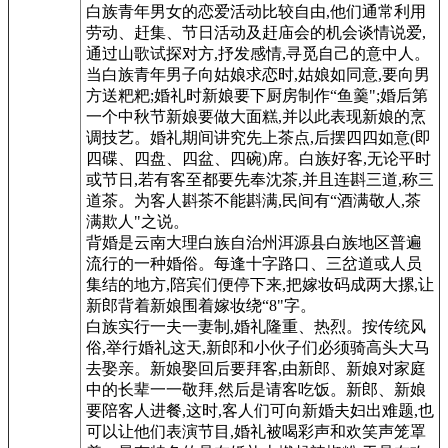
白族青年男女的恋爱活动比较自由,他们通常利用
劳动、赶集、节日活动及赶庙会的机会谈情说爱,
通过山歌试探对方,抒发感情,寻觅自己的意中人。
当白族青年男子向姑娘求恋时,姑娘如同意,要向男
方送粑粑;婚礼时新娘要下厨房制作“鱼羹";婚后第
一个中秋节新娘要做大面糕,并以此表现新娘的烹
调技艺。婚礼期间讲究先上茶点,后摆四四如意(即
四碟、四盘、四盆、四碗)席。白族好客,无论平时
或节日,若有客至都要先奉沈茶,并且连斟三道,称三
道茶。为客人斟茶不能斟满,民间有“酒满敬人,茶
满欺人"之说。
背婚是云南大理白族自治州洱源县白族地区普遍
流行的一种婚俗。每逢十字路口、三岔道或人员
集结的地方,陪宾们便停下来,把嫁妆码成两大摞,让
新郎背着新娘围着嫁妆绕“8"字。
白族实行一夫一妻制,婚礼隆重、热烈。按传统风
俗,举行婚礼这天,新郎和小伙子们必须骑高头大马
去娶亲。新娘娶回后要拜客,由新郎、新娘对家庭
中的长辈一一敬拜,然后是请客吃饭。新郎、新娘
要陪客人进餐,这时,客人们可向新婚夫妇出难题,也
可以让他们表演节目,婚礼被喝彩声和欢笑声笼罩