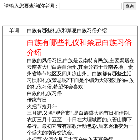
请输入您要查询的字词：
单词
白族有哪些礼仪和禁忌白族习俗介绍
白族有哪些礼仪和禁忌白族习俗
介绍
白族的风俗习惯,白族是云南特有民族,主要聚居在
云南省大理白族自治州,其余分布于云南各地、贵
州省毕节地区及四川凉山州。白族都有哪些生活
习惯和礼仪禁忌呢?下面是小编为大家整理的白族
的礼仪习俗,希望你会喜欢!
白族的礼仪习俗
传统节日
火把节抢升斗
三月街,又名“观音市",是白族盛大的节日和佳期。
农历三月十五至二十日在大理城西的点苍山脚下
举行。最初它带有宗教活动色彩,后来逐渐变为一
个盛大的物资交流会。
火把节,农历六月二十五在白族屯寨举行。