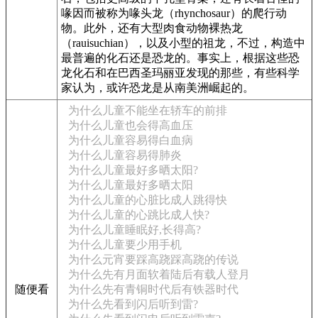
喙因而被称为喙头龙（rhynchosaur）的爬行动
物。此外，还有大型肉食动物裸热龙
（rauisuchian），以及小型的祖龙，不过，构造中
最普遍的化石还是恐龙的。事实上，根据这些恐
龙化石和在巴西圣玛丽亚发现的那些，有些科学
家认为，或许恐龙是从南美洲崛起的。
为什么儿童不能坐在轿车的前排
为什么儿童也会得高血压
为什么儿童容易得白血病
为什么儿童容易得肺炎
为什么儿童最好多晒太阳?
为什么儿童最好多晒太阳
为什么儿童的心脏比成人跳得快
为什么儿童的心跳比成人快?
为什么儿童睡眠好,长得高?
为什么儿童要少用手机
为什么元宵要踩高跷踩高跷的传说
为什么先有月面软着陆后有载人登月
随便看
为什么先有青铜时代后有铁器时代
为什么先看到闪后听到雷?