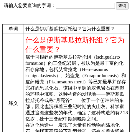
请输入您要查询的字词：
单词
什么是伊斯基瓜拉斯托组？它为什么重要？
什么是伊斯基瓜拉斯托组？它为
什么重要？
属于阿根廷的伊斯基瓜拉斯托组（lschigualasto
formation）的三叠纪岩层，被认为是最丰富的化
石存储地，包括艾雷拉龙（Herrerasaurus
ischigualastensis）、始盗龙（Eoraptor lunensis）和
皮萨诺龙（Pisanosaurus merti）等已知最早并保存
完好的恐龙化石。该组中单调的灰色岩石在潮湿
的环境中沉积。这种构造的发现地——伊斯基瓜
拉斯托谷或称“月亮谷”——位于一个俯冲带的东
释义
部，因此也沉积着三叠纪时期的火山灰。科学家
通过追溯这些灰的年代，确定了这种构造约有2.28
亿岁，处于三叠纪中期到晚期之间。
在这个构造中，发现了大量脊椎动物的陆地化
石，包括更高级的下孔型骨架，还有长着古怪的