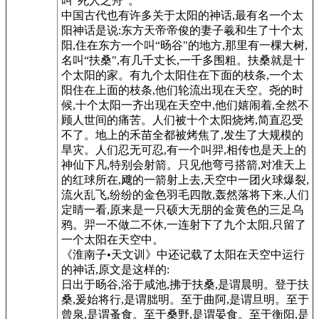
叫“死人之舟"。
中国古代也有许多关于太阳的神话,最有名一个太
阳神话是说:东方天帝帝俊的妻子羲和生了十个太
阳,住在东方一个叫“旸谷"的地方,那里有一棵大树,
名叫“扶桑",有几千丈长,一千多围粗。扶桑就是十
个太阳的家。有九个太阳住在下面的枝条,一个太
阳住在上面的枝条,他们轮流出现在天空。尧的时
候,十个太阳一齐出现在天空中,他们嬉闹着,全然不
顾人世间的痛苦。人们被十个太阳烧烤,简直忍受
不了。地上的禾苗全都被烤焦了,发生了大规模的
旱灾。人们忍无可忍,有一个叫羿,相传也是天上的
神仙下凡,特别会射箭。只见他弯弓搭箭,对准天上
的红球所在,飕的一箭射上去,天空中一团火球爆裂,
流火乱飞,纷纷的金色羽毛四散,轰然落将下来,人们
定睛一看,原来是一只硕大无朋的金黄色的三足乌
鸦。羿一不做二不休,一连射下了九个太阳,只留了
一个太阳在天空中。
《淮南子•天文训》中还记载了太阳在天空中运行
的神话,原文是这样的:
日出于旸谷,浴于咸池,拂于扶桑,是谓晨明。登于扶
桑,爰始将行,是谓朏明。至于曲阿,是谓旦明。至于
曾泉,是谓蚤食。至于桑野,是谓晏食。至于衡阳,是