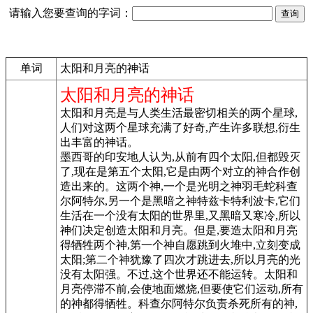
请输入您要查询的字词：
单词
太阳和月亮的神话
太阳和月亮的神话
太阳和月亮是与人类生活最密切相关的两个星球,
人们对这两个星球充满了好奇,产生许多联想,衍生
出丰富的神话。
墨西哥的印安地人认为,从前有四个太阳,但都毁灭
了,现在是第五个太阳,它是由两个对立的神合作创
造出来的。这两个神,一个是光明之神羽毛蛇科查
尔阿特尔,另一个是黑暗之神特兹卡特利波卡,它们
生活在一个没有太阳的世界里,又黑暗又寒冷,所以
神们决定创造太阳和月亮。但是,要造太阳和月亮
得牺牲两个神,第一个神自愿跳到火堆中,立刻变成
太阳;第二个神犹豫了四次才跳进去,所以月亮的光
没有太阳强。不过,这个世界还不能运转。太阳和
月亮停滞不前,会使地面燃烧,但要使它们运动,所有
的神都得牺牲。科查尔阿特尔负责杀死所有的神,