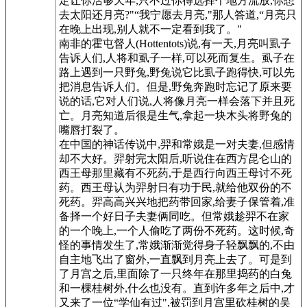
定让你活够天年,只不过你得选择个地方流放,你想
去太阳还月亮?"“我宁愿去月亮,"那人答道,“月亮只
在晚上出现,别人就不一定看到我了。"
南非的霍屯督人(Hottentots)说,有一天,月亮叫虱子
告诉人们,人将和虱子一样,可以死而复生。虱子在
路上遇到一只野兔,野兔说它比虱子跑得快,可以先
把消息告诉人们。但是,野兔奔跑时忘记了原来要
说的话,它对人们说,人将像月亮一样会落下并且死
亡。月亮知道后很是生气,拿起一块木头将野兔的
嘴唇打裂了。
在中国的神话传说中,羿和常娥是一对夫妻,但感情
却不大好。羿射完太阳后,听说住在西方昆仑山的
西王母那里藏有不死药,于是西行向西王母讨不死
药。西王母认为羿射日有功于民,就给他双份的不
死药。羿高高兴兴地把药带回家,给妻子保管着,准
备择一个好日子夫妻俩同吃。但常娥趁羿不在家
的一个晚上,一个人偷吃了两份不死药。这时候,奇
怪的事情发生了,常娥渐渐觉得身子轻飘飘的,不由
自主地飞出了窗外,一直飘到月亮上去了。可是到
了月宫之后,里面除了一只终年在那里捣药的白兔
和一棵桂树外,什么也没有。直到许多年之后中,才
又来了一位“学仙有过",被罚到月宫里砍桂树的吴