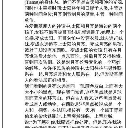
(Tiamat)的身体内。他们不但是白天和夜晚的光源,
同时也主宰着时间:太阳将年和日赐予人类,主管这
两种时间单位;月亮则节制月的度量,主管一种时间
单位。
在爱斯基摩人的神话中,太阳和月亮是海边的两个
孩子,女孩不愿再被哥哥纠缠,就逃跑了,她爬上一个
长梯,变成太阳。哥哥匆忙中没穿衣服,就去追赶妹
妹,变成永远追不上太阳的月亮。变成月亮的男孩,
饿肚子却没有东西吃。变成太阳的女孩,只有在月
亮饿昏后才给他一点东西吃。然后月亮又得挨饿,
直到再次昏倒。这是对月亮盈亏变化的一个巧妙
的解释。在许多民族的神话中,太阳往往与男性联
系在一起,月亮通常和女人联系在一起,但爱斯基摩
人的看法却正好相反。
我们看到的月亮永远是同一面,颜色灰白,上面有大
大小小的黑点。现在我们知道,这些黑点就是月球
表面著名的环形山。但在古人看来,这些黑点常被
看成是人或动物。在西欧,那些黑点被说成是一个
人和一捆柴。在法国,相传有一天,有一个贼正背着
偷来的柴伙逃跑时,上帝突然降临。上帝对贼
说:“为了惩罚你,我应该把你处死。但是,现在我决