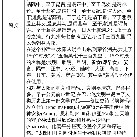
谓隅中。至于昆吾,是谓正中。至于鸟次,是谓小
还。至于悲谷,是谓餔时。至于女纪,是谓大还。至
于渊虞,是谓髙舂。至于连石,是谓下舂。至于悲泉,
爰止其女,爰息其马,是谓县车。至于虞渊,是谓黄
释义
昏。至于蒙谷,是谓定昏。日入于虞渊之汜,曙于蒙
谷之浦。行九州岛七舍,有五亿万七千三百九里,禹
以为朝昼昏夜。
在这个神话中,太阳从暘谷出来,到蒙谷消失,共走了
15个“时辰",有“五億萬七千三百九里"。15个时辰
的名称是:晨明、朏明、旦明、蚤食(即早食)、晏
食、隅中、正中、小还、餔时、大还、髙舂、下
舂、县车、黄昏、定昏[20]。其中象“黄昏",至今仍
在使用。
相对与太阳的明亮和严酷,月亮则要清凉、温柔得
多。早在公元前17世纪,在巴比伦文明中诞生了人
类历史上第一部文学作品——创世史诗《埃努玛•
埃立什》(EnoumaElish),史诗写道:“在宇宙伊始,诸
神安努(Anou)、恩利勒(Enlil)和伊亚(Ea)制定天地
的守护神:太阳神欣(Sin)和月亮神沙玛什
(Shamash)。他俩平分昼夜,令整个天界秩序进
然。"太阳和月亮同时诞生于始初女神提阿玛特