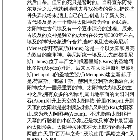
然后自杀。但它的死只是暂时的。当科查尔阿特
尔复活之后,他就到地狱去寻找死者的骨头,把这些
骨头弄成粉末,洒上自己的血,创造出了新人类。
古代埃及是另一个崇拜太阳神最为全面的民族。
太阳神在古代埃及有一个逐步演变的过程。原来,
古埃及的众神是独立的,大约在公元前3000年左右,
埃及的神祇形象进行合并,当时埃及法老美尼斯
(Menes)崇拜荷露斯(Horus),这是一个以太阳和月亮
为双目的鹰隼神。美尼斯统一埃及后,先建都提尼
斯(Thinis),位于丰产之神俄塞里斯(Osiris)的圣地阿
比多斯(Abydos)附近。后来又在太阳神赫利奥波利
斯(heliopolis)的圣地孟斐斯(Memphis)建立新都,于
是,荷露斯、俄塞里斯、赫利奥波利斯逐渐融合,太
阳神成为一国最重要的神。太阳神成为埃及的主
神之后,拥有众多的名称:刚露出地平面的太阳叫阿
吞(Aton),刚升上天空的太阳叫凯普里(Khepri),升到
天顶的太阳就是赫利奥波利斯,又叫拉(Ra),太阳落
山,成为老人阿图姆(Atoum)。不过,隐喻太阳移行
天幕的行驶着的小船形象,还是埃及神话中最普遍
的太阳形象。太阳神拉用来在天上航行的船共有
两艘,白天用“百万年之舟",夜晚使用“黑暗之舟",又