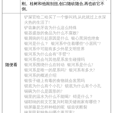
刚。桂树和他闹别扭,创口随砍随合,再也砍它不
倒。
铲屎官给二哈买了一个惨叫鸡,从此就过上水深
火热的生活了!
铲齿象的牙齿为什么这么特殊
银器盛放的食品为什么不腐败?
银屑病的引起原因是什么
银心黑洞也绝食
银河是什么？
银河系中住着哪些“小居民"?
银河系中可能有多少外星文明世界
银河系为什么会有"手臂“?
银河系也会与其他星系发生碰撞吗
随便看
银河系围绕什么在转动
银河系是什么?
银河系是唯一的星系吗?
银河系有多大?
银河系的概述介绍
银筷子碰上有毒的食物就会发黑吗
锁底为什么有个小孔?
锁底为什么有个小孔
锅碗为什么是圆形的?
锅里的温水为什么不能喝?
锝是什么？
锡耶纳的前文艺复兴时期关键画家有哪些？
锦屏藤是怎样种植的呢
锯齿状断裂
锹形甲和独角仙哪个更厉害?