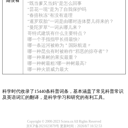
随便看
“既当爹又当妈”是怎么回事
“昙花一现”是为了自我保护吗
“春捂秋冻"有没有道理
“暹罗双胎”一词是由哪对连体婴儿得来的？
“曼陀罗草”一词从哪儿来？
哥特式建筑有什么主要特点？
哪一个手指指甲长得最快?
哪一条运河被称为＂国际航道〃
哪一种昆虫有时被称作“邪恶的掠夺者”？
哪一种果树的果实最重？
哪一种树最粗?哪一种树最高?
哪一种火箭威力最大
科学时代收录了15440条科普词条，基本涵盖了常见科普常识
及英语词汇的翻译，是科学学习和研究的有利工具。
Copyright © 2000-2023 Sciera.cn All Rights Reserved
京ICP备2021023879号
更新时间：2026/8/7 16:52:53