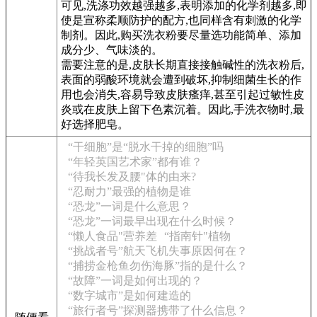
可见,洗涤功效越强越多,表明添加的化学剂越多,即
使是宣称柔顺防护的配方,也同样含有刺激的化学
制剂。因此,购买洗衣粉要尽量选功能简单、添加
成分少、气味淡的。
需要注意的是,皮肤长期直接接触碱性的洗衣粉后,
表面的弱酸环境就会遭到破坏,抑制细菌生长的作
用也会消失,容易导致皮肤瘙痒,甚至引起过敏性皮
炎或在皮肤上留下色素沉着。因此,手洗衣物时,最
好选择肥皂。
“干细胞”是“脱水干掉的细胞”吗
“年轻英国艺术家”都有谁？
“待我长发及腰"体的由来?
“忍耐力”最强的植物是谁
“恐龙”一词是什么意思？
“恐龙”一词最早出现在什么时候？
“懒人食品"营养差
“指南针"植物
“挑战者号”航天飞机失事原因何在？
“捕捞金枪鱼勿伤海豚”指的是什么？
“故障”一词是如何出现的？
“数字城市”是如何建造的
“旅行者号”探测器携带了什么信息？