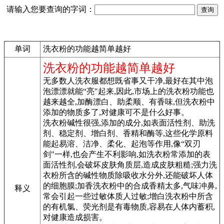
请输入您要查询的字词：
单词
洗衣粉的功能越简单越好
洗衣粉的功能越简单越好
无多数人洗衣服都想既省事又干净,最好在其中泡
泡漂漂就能“亮"起来,因此,市场上的洗衣粉功能也
越来越全,加酶漂白、助柔顺、有香味,但洗衣粉中
添加的物质多了,对健康可不是什么好事。
洗衣粉碱性很强,添加的成分,如表面活性剂、助洗
剂、稳定剂、增白剂、香精和酶等,这些化学原料
能起易溶、洁净、柔化、起泡等作用,像“双刃
剑"一样,也会产生不利影响,如洗衣粉常添加的表
面活性剂,会破坏皮肤角质层,造成皮肤粗糙;强力洗
衣粉所含的碱性物质除吸收水分外,还能破坏人体
的细胞膜;加香洗衣粉中的合成香精太多,气味冲鼻,
释义
常会引起一些过敏体质人过敏;增白洗衣粉中所含
的有机氯、荧光剂是有毒物质,容易在人体内蓄积,
对健康造成损害。