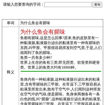
请输入您要查询的字词：
单词
为什么鱼会有腥味
为什么鱼会有腥味
鱼都有腥味,这是怎么回事?原来,鱼的皮肤里有一
种黏液腺,黏液腺分泌出的黏液里有一种有腥味的
东西,叫甲胺。甲胺很容易挥发到空气里,于是,人们
就闻到了鱼的腥味。
鱼类一共有多少种?
世界上生存的鱼有三类,即无腭类、软骨类和硬骨
类。世界上的鱼类大约有18900种。
释义
鱼体内有一种粘液腺,这种粘液腺分泌出来的粘液
里,含有带腥味的三甲胺。在常温下,三甲胺容易从
粘液里挥发出来,散布于空气中,人们闻到这种挥发
在空气中的气味,便是腥味。鱼身体两侧各有一条
白色的线,叫“腥腺",这种粘液腺分泌出来的粘液里,
含有带腥味的三甲胺。在常温下,三甲胺容易从粘