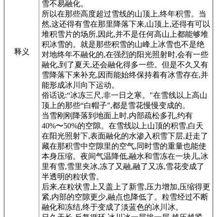
雪不易融化。
所以在那些高度超过雪线的山顶上,终年积雪。当
然,这还得有雪在那里降落下来,山顶上,还得有可以
堆积雪片的场所,因此,并不是任何高山上都能够堆
积冰雪的。就是那些积雪的山峰上冰雪也不是绝
释义
对地终年不融化的,在强烈的阳光照射时,会有一些
融化,到了夏天,还会融化得多一些。但是不久又有
雪降落下来补充,因而能始终保持着有冰雪存在,并
能形成冰川向下运动。
俗话说:“冰冻三尺,非一日之寒。"在雪线以上高山
顶上的那些“白帽子",都是雪花慢慢变成的。
当雪刚刚降落到地面上时,内部疏松多孔,约有
40%〜50%的空隙。在雪线以上山顶的积雪,白天
在阳光照射下,表面融化的水渗入积雪下层,赶走了
藏在那积雪中空隙里的空气,同时雪的重量也能使
本身压缩。夜间气温降低,融水和雪冻在一块儿,冰
里有雪,雪里夹冰,冻了又融,融了又冻,雪花变成了
半透明的粒状雪。
后来,在粒状雪上又盖上了新雪,压力增加,压缩得更
紧,内部的空隙更少,融点也降低了。粒雪经过不断
融化和冻结,终于变成了淡蓝色的冰川冰。