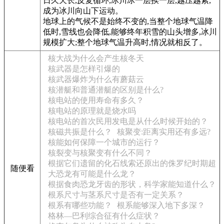
日久天长,反复循环,冰川冰一层挨一层,越压越紧,
成为冰川向山下运动。
地球上的气候不是始终不变的,当整个地球气温降
低时,雪线也会降低,能够终年积雪的山头增多,冰川
规模扩大;整个地球气温升高时,情况就相反了。
核大战为什么会产生核冬天
核武器是怎样引爆的
核武器爆炸为什么有蘑菇云
核潜艇和普通潜艇的区别是什么?
核电站的使用寿命有多久？
核电站的原理就是烧水吗
核电站的首次民用发电是从什么时候开始的？
核磁共振是什么？
核聚变:距离实用还有多远?
核能如何保障一个城市的运行？
核裂变与核聚变有什么不同？
根据它们遗留的化石线索还原出的侏罗纪时期超
随便看
大恐龙有可能是什么龙？
根据食肉恐龙牙齿的形状，科学家能知道什么？
根系尺寸与茎系尺寸是否有一定关系？
根系有哪些功能？
根系能够深入地下多深？
格林—巴利综合征有什么症状？