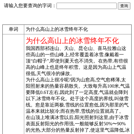
请输入您要查询的字词：
单词
为什么高山上的冰雪终年不化
为什么高山上的冰雪终年不化
我国西部祁连山、天山、昆仑山、喜马拉雅山这
些高山的一些山峰上,经常覆盖着冰雪,像戴着一
顶“白帽子",即使到夏天也不消失。在热带,有些很
高的山峰上也是终年积雪。这是因为高山上气温
很低,天气很冷的缘故。
为什么高山上很冷呢?因为山愈高,空气愈稀薄,太
阳照射来的热量容易散失。大致每升高100米,气温
要降低0.6T左右,因此到了一定高度,气温就会降到
以下,冰雪终年不化。处于这个高度的界线,叫做雪
线。愈是靠近两极,雪线的位置愈低,因为那里的气
温本来就比较冷;而在热带,雪线的位置就高了。
在山顶上堆满冰雪以后,阳光照射到这里,由于冰雪
表面反射阳光的作用强,一般能够反射50%〜90%
的光热,大部分的热量反射掉了,使这里气温降低,冰