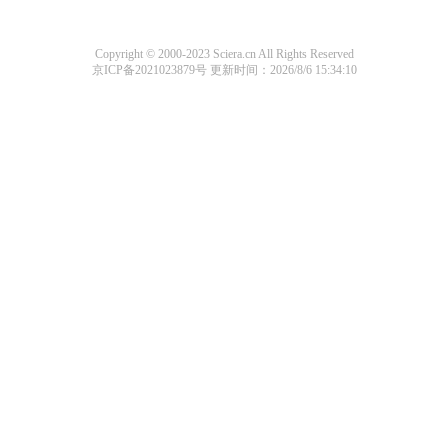
Copyright © 2000-2023 Sciera.cn All Rights Reserved
京ICP备2021023879号
更新时间：2026/8/6 15:34:10