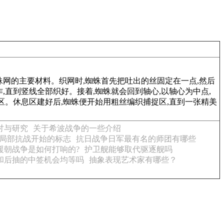
蛛网的主要材料。织网时,蜘蛛首先把吐出的丝固定在一点,然后
,直到竖线全部织好。接着,蜘蛛就会回到轴心,以轴心为中点,
。休息区建好后,蜘蛛便开始用粗丝编织捕捉区,直到一张精美
讨与研究
关于希波战争的一些介绍
局部抗战开始的标志
抗日战争日军最有名的师团有哪些
援朝战争是如何打响的?
护卫舰能够取代驱逐舰吗
和后抽的中签机会均等吗
抽象表现艺术家有哪些？