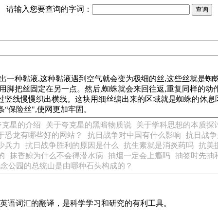
请输入您要查询的字词：
泌出一种黏液,这种黏液遇到空气就会变为极细的丝,这些丝就是蜘
用脚把丝固定在另一点。然后,蜘蛛就会来回往返,重复同样的动作
过竖线慢慢织出横线。这块用细丝编出来的区域就是蜘蛛的休息区
“保险丝",使网更加牢固。
夸克星的介绍
关于夸克星的黑暗物质说
关于学科思想的本质探
于恐龙有哪些好的网站？
抗日战争对中国有什么影响
抗日战争
少兵力
抗日战争胜利的原因是什么
抗生素就是消炎药吗
抗美
的
抹香鲸为什么不会得潜水病
抽烟一定会上瘾吗
抽签时先抽
纪念公园的总统山是由哪种石头构成的？
识及英语词汇的翻译，是科学学习和研究的有利工具。