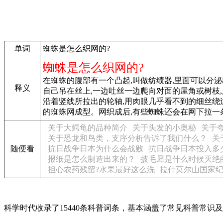
单词
蜘蛛是怎么织网的?
蜘蛛是怎么织网的?
在蜘蛛的腹部有一个凸起,叫做纺绩器,里面可以分
释义
自己吊在丝上,一边吐丝一边爬向对面的屋角或树枝,
沿着竖线所拉出的轮轴,用肉眼几乎看不到的细丝绕
的蜘蛛网成型。网织成后,有些蜘蛛还会在网下拉一条
关于大鳄龟的品种简介
关于头发的小奥秘
关于
关于恐龙和鸟类，支序分析告诉了我们什么？
关
随便看
抗日战争日本为什么会战败
抗日战争日本投入多
报纸是怎么制造出来的？
披毛犀是什么时候灭绝
担心农药残留?水果最好这么洗
拉什莫尔山国家
科学时代收录了15440条科普词条，基本涵盖了常见科普常