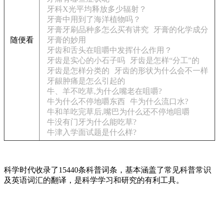
牙科X光平均释放多少辐射？
牙膏中用到了海洋植物吗？
牙膏牙刷品种多怎么买有讲究
牙膏的化学成分
随便看
牙膏的妙用
牙齿和舌头在咀嚼中发挥什么作用？
牙齿是实心的小石子吗
牙齿是怎样“分工"的
牙齿是怎样分类的
牙齿的形状为什么会不一样
牙龈肿痛是怎么引起的
牛、羊不吃草,为什么嘴老在咀嚼?
牛为什么不停地嚼东西
牛为什么流口水?
牛和羊吃完草后,嘴巴为什么还不停地咀嚼
牛没有门牙为什么能吃草?
牛津入学面试题是什么样?
科学时代收录了15440条科普词条，基本涵盖了常见科普常识
及英语词汇的翻译，是科学学习和研究的有利工具。