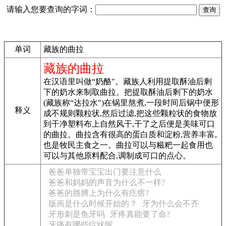
请输入您要查询的字词：
单词
藏族的曲拉
藏族的曲拉
在汉语里叫做“奶酪"。藏族人利用提取酥油后剩
下的奶水来制取曲拉。把提取酥油后剩下的奶水
(藏族称“达拉水")在锅里熬煮,一段时间后锅中便形
释义
成不规则颗粒状,然后过滤,把这些颗粒状的食物放
到干净塑料布上自然风干,干了之后便是美味可口
的曲拉。曲拉含有很高的蛋白质和淀粉,营养丰富,
也是牧民主食之一。曲拉可以与糍粑一起食用也
可以与其他原料配合,调制成可口的点心。
爸爸单独带宝宝出门要注意什么
爸爸和妈妈的声音为什么不一样?
爸爸的胳膊上为什么有疙瘩?
版画是什么时候开始的？
牙为什么会不齐
牙形刺是鱼牙吗
牙疼真能要了命?
牙痛有哪些症状呢