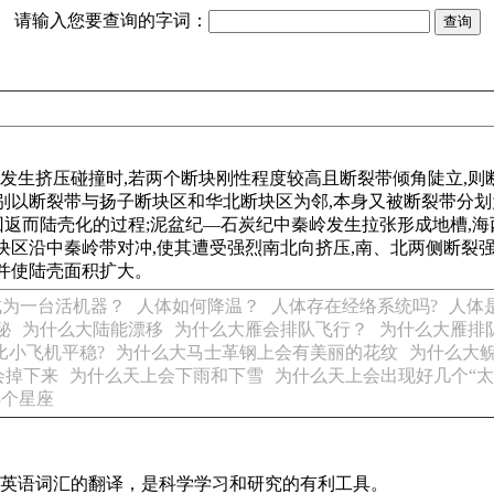
请输入您要查询的字词：
块发生相向运动并发生挤压碰撞时,若两个断块刚性程度较高且断裂带倾角
别以断裂带与扬子断块区和华北断块区为邻,本身又被断裂带分
合回返而陆壳化的过程;泥盆纪—石炭纪中秦岭发生拉张形成地槽,
块区沿中秦岭带对冲,使其遭受强烈南北向挤压,南、北两侧断裂强
并使陆壳面积扩大。
成为一台活机器？
人体如何降温？
人体存在经络系统吗?
人体
秘
为什么大陆能漂移
为什么大雁会排队飞行？
为什么大雁排
比小飞机平稳?
为什么大马士革钢上会有美丽的花纹
为什么大鲵
会掉下来
为什么天上会下雨和下雪
为什么天上会出现好几个“太
8个星座
识及英语词汇的翻译，是科学学习和研究的有利工具。