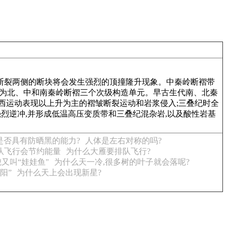
陡立,则断裂两侧的断块将会发生强烈的顶撞隆升现象。中秦岭断褶带
划为北、中和南秦岭断褶三个次级构造单元。早古生代南、北秦
海西运动表现以上升为主的褶皱断裂运动和岩浆侵入;三叠纪时全
烈逆冲,并形成低温高压变质带和三叠纪混杂岩,以及酸性岩基
是否具有防晒黑的能力?
人体是左右对称的吗?
队飞行会节约能量
为什么大雁要排队飞行?
又叫“娃娃鱼"
为什么天一冷,很多树的叶子就会落呢?
阳”
为什么天上会出现新星?