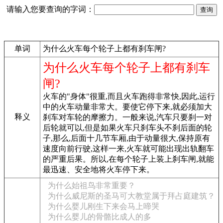
请输入您要查询的字词：
单词
为什么火车每个轮子上都有刹车闸?
为什么火车每个轮子上都有刹车
闸?
火车的"身体"很重,而且火车跑得非常快,因此,运行
中的火车动量非常大。要使它停下来,就必须加大
释义
刹车对车轮的摩擦力。一般来说,汽车只要刹一对
后轮就可以,但是如果火车只刹车头不刹后面的轮
子,那么,后面十几节车厢,由于动量很大,保持原有
速度向前行驶,这样一来,火车就可能出现出轨翻车
的严重后果。所以,在每个轮子上装上刹车闸,就能
最迅速、安全地将火车停下来。
为什么始祖鸟非常重要？
为什么威尼斯的圣马可大教堂属于拜占庭建筑？
为什么婴儿刚生下来会马上啼哭
为什么婴儿的骨骼比成人的多