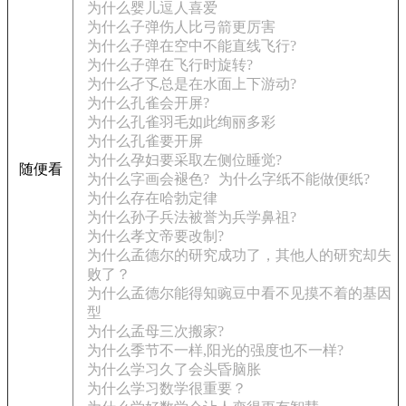
为什么婴儿逗人喜爱
为什么子弹伤人比弓箭更厉害
为什么子弹在空中不能直线飞行?
为什么子弹在飞行时旋转?
为什么孑孓总是在水面上下游动?
为什么孔雀会开屏?
为什么孔雀羽毛如此绚丽多彩
为什么孔雀要开屏
为什么孕妇要采取左侧位睡觉?
随便看
为什么字画会褪色?
为什么字纸不能做便纸?
为什么存在哈勃定律
为什么孙子兵法被誉为兵学鼻祖?
为什么孝文帝要改制?
为什么孟德尔的研究成功了，其他人的研究却失
败了？
为什么孟德尔能得知豌豆中看不见摸不着的基因
型
为什么孟母三次搬家?
为什么季节不一样,阳光的强度也不一样?
为什么学习久了会头昏脑胀
为什么学习数学很重要？