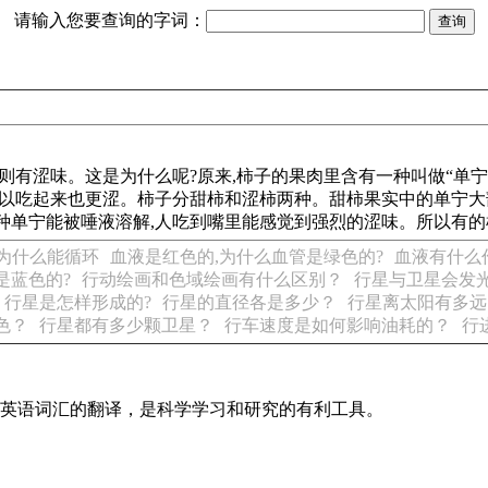
请输入您要查询的字词：
子则有涩味。这是为什么呢?原来,柿子的果肉里含有一种叫做“单
所以吃起来也更涩。柿子分甜柿和涩柿两种。甜柿果实中的单宁大部
种单宁能被唾液溶解,人吃到嘴里能感觉到强烈的涩味。所以有的
为什么能循环
血液是红色的,为什么血管是绿色的?
血液有什么
是蓝色的?
行动绘画和色域绘画有什么区别？
行星与卫星会发
行星是怎样形成的?
行星的直径各是多少？
行星离太阳有多远
色？
行星都有多少颗卫星？
行车速度是如何影响油耗的？
行
识及英语词汇的翻译，是科学学习和研究的有利工具。