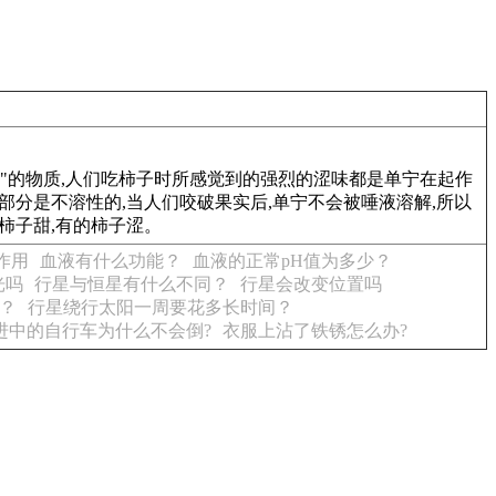
宁"的物质,人们吃柿子时所感觉到的强烈的涩味都是单宁在起作
分是不溶性的,当人们咬破果实后,单宁不会被唾液溶解,所以
柿子甜,有的柿子涩。
作用
血液有什么功能？
血液的正常pH值为多少？
光吗
行星与恒星有什么不同？
行星会改变位置吗
？
行星绕行太阳一周要花多长时间？
进中的自行车为什么不会倒?
衣服上沾了铁锈怎么办?