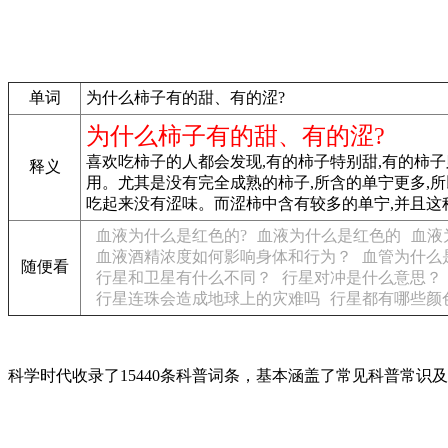
单词
为什么柿子有的甜、有的涩?
为什么柿子有的甜、有的涩?
喜欢吃柿子的人都会发现,有的柿子特别甜,有的柿
释义
用。尤其是没有完全成熟的柿子,所含的单宁更多,
吃起来没有涩味。而涩柿中含有较多的单宁,并且这
血液为什么是红色的?
血液为什么是红色的
血液
血液酒精浓度如何影响身体和行为？
血管为什么
随便看
行星和卫星有什么不同？
行星对冲是什么意思？
行星连珠会造成地球上的灾难吗
行星都有哪些颜
科学时代收录了15440条科普词条，基本涵盖了常见科普常