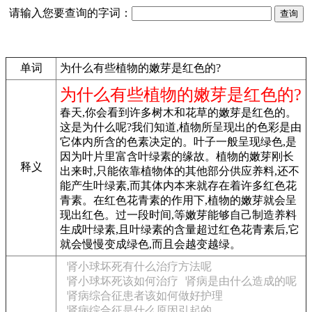
请输入您要查询的字词：
单词
为什么有些植物的嫩芽是红色的?
为什么有些植物的嫩芽是红色的?
春天,你会看到许多树木和花草的嫩芽是红色的。
这是为什么呢?我们知道,植物所呈现出的色彩是由
它体内所含的色素决定的。叶子一般呈现绿色,是
因为叶片里富含叶绿素的缘故。植物的嫩芽刚长
释义
出来时,只能依靠植物体的其他部分供应养料,还不
能产生叶绿素,而其体内本来就存在着许多红色花
青素。在红色花青素的作用下,植物的嫩芽就会呈
现出红色。过一段时间,等嫩芽能够自己制造养料
生成叶绿素,且叶绿素的含量超过红色花青素后,它
就会慢慢变成绿色,而且会越变越绿。
肾小球坏死有什么治疗方法呢
肾小球坏死该如何治疗
肾病是由什么造成的呢
肾病综合征患者该如何做好护理
肾病综合征是什么原因引起的