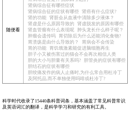
肾病综合征有哪些症状
肾病综合征的症状有哪些
肾癌有什么症状?
肾的功能
肾脏会从血液中清除多少液体？
肾虚是什么原因导致的
肾虚脱发的原因有哪些
随便看
肾血管瘤有什么表现呢
肿头龙长什么样子呢？
肿瘤会遗传吗
胃切除后为什么还能消化食物?
胃溃疡是由什么导致的？
胃病会不会传染
胃的功能
胃饥饿激素能促进脑细胞再生
胆子小又被伤害过的猫会不会再次相信人类
胆的大小与胆量有关系吗?
胆管炎的症状有哪些
胆结石的症状有哪些
胆绞痛发作的病人止痛时,为什么常合用杜冷丁
及阿托品,而不单独使用吗啡或杜冷丁?
科学时代收录了15440条科普词条，基本涵盖了常见科普常识
及英语词汇的翻译，是科学学习和研究的有利工具。