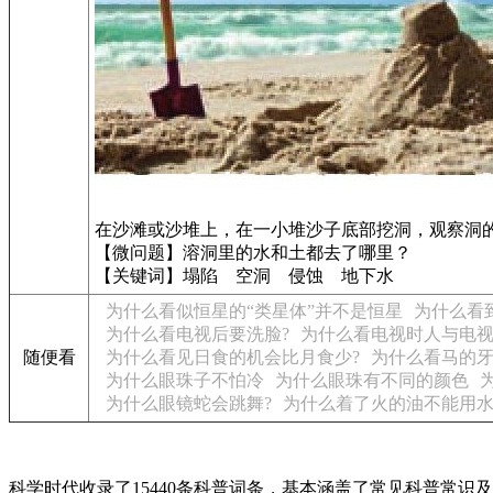
在沙滩或沙堆上，在一小堆沙子底部挖洞，观察洞
【微问题】溶洞里的水和土都去了哪里？
【关键词】塌陷 空洞 侵蚀 地下水
为什么看似恒星的“类星体”并不是恒星
为什么看
为什么看电视后要洗脸?
为什么看电视时人与电
随便看
为什么看见日食的机会比月食少?
为什么看马的
为什么眼珠子不怕冷
为什么眼珠有不同的颜色
为什么眼镜蛇会跳舞?
为什么着了火的油不能用水
科学时代收录了15440条科普词条，基本涵盖了常见科普常