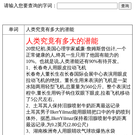
请输入您要查询的字词：
单词
人类究竟有多大的潜能
人类究竟有多大的潜能
20世纪初,美国心理学家威廉·詹姆斯曾估计,一个
正常健康的人,终其一生只用了他固有能力的
10%。也就是说,人类潜能还有90%有待开发。
1、长春奇人用眼皮拉动飞机
长春奇人董长生在长春国际会展中心表演用眼皮
拉动飞机的绝技。董长生用来表演的飞机是一架
水陆两用轻型飞机,总重量为560公斤。整个表演过
程中,董长生用钩子钩住双眼下眼皮,拉着飞机移动
了5公尺左右。
2、土耳其人保持泪腺喷射牛奶距离最远记录
土耳其男子IlkerYilmaz能用眼睛把口中的牛奶喷到
体外。据悉,IlkerYilmaz保持着泪腺喷射牛奶距离
最远记录,为9.2英尺(2.80公尺)
3、湖南株洲奇人用眼睛吹气球吹爆热水袋