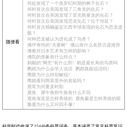
何处发现了一个侏罗纪时期的树干化石？
何时首次在美国发现了三角龙的化石？
何时首次在美国发现了雷克斯暴龙的化石？
何时首次在美国发现恐龙化石？位于何处？
何时首次精确鉴定出西半球发现的化石为恐龙遗
骸？
何种恐龙被认为进化成了鸟类？
随便看
佛坪奇特的“夫妻树"
佛山有什么名胜古迹推荐
佛教对日本艺术有怎样的影响？
佛陀的形象有什么特点？
鹈鹕的"网兜"有什么用?
鹤是最长寿的鸟类吗
鹦鹉为什么会学人说话
鹦鹉真能说话吗?
鹰眼为什么特别敏锐?
鹰能看到两英里外的老鼠吗？
鹿茸为何要及时割
鹿角、犀牛角和牛角有什么不同
鹿角海棠是怎样养殖的
鹿角蕨是怎样养殖的呢
麋鹿为什么又叫四不像?
科学时代收录了15440条科普词条，基本涵盖了常见科普常识