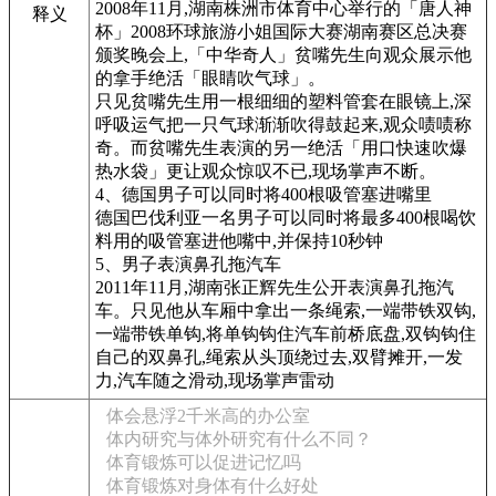
2008年11月,湖南株洲市体育中心举行的「唐人神
释义
杯」2008环球旅游小姐国际大赛湖南赛区总决赛
颁奖晚会上,「中华奇人」贫嘴先生向观众展示他
的拿手绝活「眼睛吹气球」。
只见贫嘴先生用一根细细的塑料管套在眼镜上,深
呼吸运气把一只气球渐渐吹得鼓起来,观众啧啧称
奇。而贫嘴先生表演的另一绝活「用口快速吹爆
热水袋」更让观众惊叹不已,现场掌声不断。
4、德国男子可以同时将400根吸管塞进嘴里
德国巴伐利亚一名男子可以同时将最多400根喝饮
料用的吸管塞进他嘴中,并保持10秒钟
5、男子表演鼻孔拖汽车
2011年11月,湖南张正辉先生公开表演鼻孔拖汽
车。只见他从车厢中拿出一条绳索,一端带铁双钩,
一端带铁单钩,将单钩钩住汽车前桥底盘,双钩钩住
自己的双鼻孔,绳索从头顶绕过去,双臂摊开,一发
力,汽车随之滑动,现场掌声雷动
体会悬浮2千米高的办公室
体内研究与体外研究有什么不同？
体育锻炼可以促进记忆吗
体育锻炼对身体有什么好处