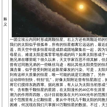
释
义
一团尘埃云内同时形成两颗恒星。右上方还有两颗近邻的
我们的太阳似乎很孤单，所有的恒星都离它远远的，最近的恒
遥，而天空中很多恒星却是成群成团地聚集在一起，因为
母星云。难道太阳是孤零零地形成的吗？如果太阳形成于
胞兄弟在哪里呢？很久以来，天文学家百思不得其解，但
曾有过同胞兄弟的一些蛛丝马迹：相比其他太阳类型的恒
属含量，似乎曾受到附近超新星爆发的污染。可是，太阳周
到有这样大质量的恒星，唯一可能的就是它跑散了。另外
运动得特别快，特别“乱”，好像太阳附近曾有恒星路过，
将它们搅得东跑西窜。据此推算，有人认为太阳当初形成于
年、含有数千颗恒星的星团，在太阳漫长的46亿年生涯里
潮力的作用而四散，估计目前散落在大约3000光年的范围
这个范围里有上亿颗恒星，要从中寻找几千颗太阳的同胞
困难，何况现在我们只掌握10万颗恒星的数据。不过，天