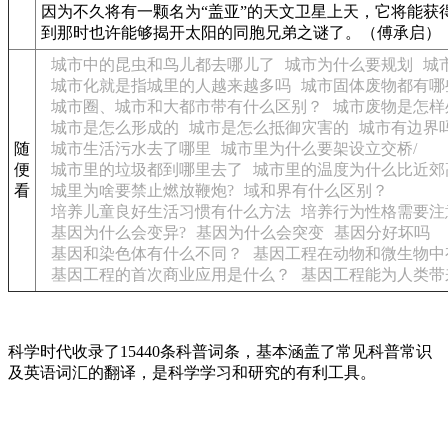
因为不久将有一颗名为“盖亚”的天文卫星上天，它将能获
到那时也许能够揭开太阳的同胞兄弟之谜了。（傅承启）
城市中的昆虫和鸟儿都去哪儿了
城市为什么要规划
城
城市化就是指城里的人越来越多吗
城市固体废物都有哪
城市圈、城市和大都市带有什么区别？
城市废物是怎样
城市是怎么形成的
城市是怎么抵御灾害的
城市有边界
随
城市生活污水去了哪里
城市里为什么要架设立交桥/
便
城市里的垃圾都到哪里去了
城市里的温度为什么比近郊
看
城里为啥要禁止燃放鞭炮?
域和界有什么区别？
培养儿童良好生活习惯有什么方法
培养行为性格需要注
基因为什么会变异?
基因为什么会突变
基因分好坏吗
基因和染色体有什么不同？
基因工程在动物和微生物中
基因工程的首次商业应用是什么？
基因工程能为人类带
科学时代收录了15440条科普词条，基本涵盖了常见科普常识
及英语词汇的翻译，是科学学习和研究的有利工具。