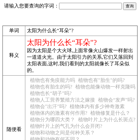
请输入您要查询的字词：
单词
太阳为什么长“耳朵"?
太阳为什么长“耳朵"?
因为太阳是个大火球,上面常像火山爆发一样射出
释义
一道道火光。由于太阳引力的关系,它们又落回到
太阳表面,这时,我们看到的太阳就像长了耳朵似
的。
植物也有免疫能力吗
植物也有"胎生"的吗?
植物也有胎生的吗?
植物也能像动物一样克隆吗
植物也长“胡子"吗?
植物人工营养繁殖方法之嫁接
植物会“发声"吗?
植物会"出汗"吗?
植物体内有多少神奇激素
植物体内的激素有何作用?
植物修复是什么？
植物分为哪四大类？
植物叶片上为什么长斑点?
植物叶片上的气孔为什么会开闭?
随便看
植物和动物之间是何种关系？
植物和动物有何不同？