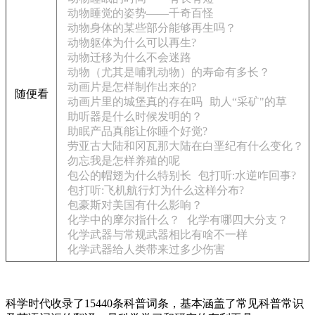
动物睡觉的姿势——千奇百怪
动物身体的某些部分能够再生吗？
动物躯体为什么可以再生?
动物迁移为什么不会迷路
动物（尤其是哺乳动物）的寿命有多长？
动画片是怎样制作出来的?
随便看
动画片里的城堡真的存在吗
助人“采矿"的草
助听器是什么时候发明的？
助眠产品真能让你睡个好觉?
劳亚古大陆和冈瓦那大陆在白垩纪有什么变化？
勿忘我是怎样养殖的呢
包公的帽翅为什么特别长
包打听:水逆咋回事?
包打听:飞机航行灯为什么这样分布?
包豪斯对美国有什么影响？
化学中的摩尔指什么？
化学有哪四大分支？
化学武器与常规武器相比有啥不一样
化学武器给人类带来过多少伤害
科学时代收录了15440条科普词条，基本涵盖了常见科普常识