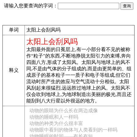
请输入您要查询的字词：
单词
太阳上会刮风吗
太阳上会刮风吗
太阳最外面的日冕层上,有一小部分看不见的被称
作“粒子"的东西,不断地挣脱太阳引力的束缚,奔向
四面八方,形成了太阳风。太阳风与地球上的风不
同,不是由气体的分子组成的,而是由更简单的、组
释义
成原子的基本粒子一一质子和电子等组成,但它们
流动时所产生的效应与空气流动十分相似。太阳
风刮起来很猛烈,远远胜过地球上的风。太阳风不
仅会吹到地球上,为地球制造出美丽的极光,而且还
能刮到八大行星以外很远的地方。
动物的眼睛为什么长在两边成像
动物的睡眠和人一样吗
动物的种类为什么很丰富
动物眼中看到的物体与人类看到的一样吗
动物睡眠的时间——有长有短