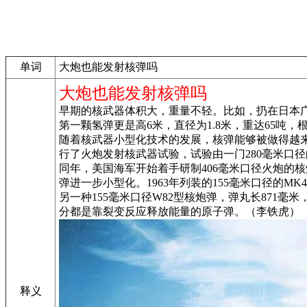
单词
大炮也能发射核弹吗
大炮也能发射核弹吗
早期的核武器体积大，重量不轻。比如，扔在日本广岛
第一颗氢弹更是高6米，直径为1.8米，重达65吨
随着核武器小型化技术的发展，核弹能够被做得越来
行了火炮发射核武器试验，试验由一门280毫米口径
同年，美国海军开始着手研制406毫米口径火炮的核炮
弹进一步小型化。1963年列装的155毫米口径的MK4
另一种155毫米口径W82型核炮弹，弹丸长871毫米
分都是靠裂变反应释放能量的原子弹。（李铁虎）
释义