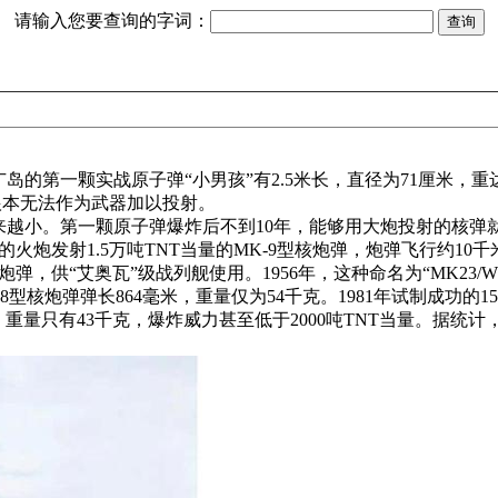
请输入您要查询的字词：
的第一颗实战原子弹“小男孩”有2.5米长，直径为71厘米，重达
，根本无法作为武器加以投射。
越小。第一颗原子弹爆炸后不到10年，能够用大炮投射的核弹就
的火炮发射1.5万吨TNT当量的MK-9型核炮弹，炮弹飞行约1
弹，供“艾奥瓦”级战列舰使用。1956年，这种命名为“MK23
8型核炮弹弹长864毫米，重量仅为54千克。1981年试制成功的1
，重量只有43千克，爆炸威力甚至低于2000吨TNT当量。据统计