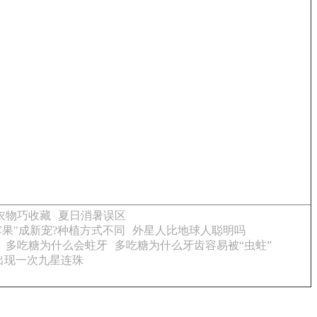
衣物巧收藏
夏日消暑误区
果"成新宠?种植方式不同
外星人比地球人聪明吗
多吃糖为什么会蛀牙
多吃糖为什么牙齿容易被“虫蛀”
出现一次九星连珠