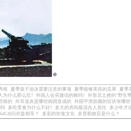
养殖
夏季孩子游泳需要注意的事项
夏季能够美容的瓜果
夏季
人为什么那么壮?
外国人会买微信的账吗?
外形丑土挫的"野生苹
导致的
外耳道炎是哪些病因造成的
外阴平滑肌瘤的症状有哪些
黑吗
多吃零食为什么不好?
多大的房间最适合人居住
多少年才
64GB闪存盘相等？
多彩的饮食文化
多普勒效应是什么？