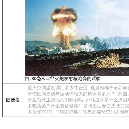
由280毫米口径火炮发射核炮弹的试验
夏天空调温度调到多少才合适
夏威夷椰子该如何
外伤性脑损伤与运动伤相关的概率有多大？
外国
随便看
外星智慧生物比我们聪明吗
外耳道炎是什么原因
多吃蔬菜为什么有益健康?
多吃酱油会使皮肤变
多少张DVD、CD或3.5英寸软盘的存储空间才能与