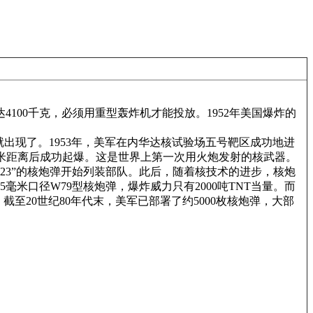
4100千克，必须用重型轰炸机才能投放。1952年美国爆炸的
出现了。1953年，美军在内华达核试验场五号靶区成功地进
0千米距离后成功起爆。这是世界上第一次用火炮发射的核武器。
/W23”的核炮弹开始列装部队。此后，随着核技术的进步，核炮
55毫米口径W79型核炮弹，爆炸威力只有2000吨TNT当量。而
，截至20世纪80年代末，美军已部署了约5000枚核炮弹，大部