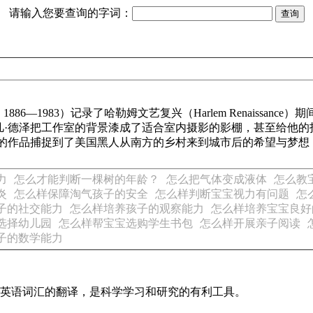
请输入您要查询的字词：
 Zee，1886—1983）记录了哈勒姆文艺复兴（Harlem Renai
凡·德泽把工作室的背景漆成了适合室内摄影的影棚，甚至给他的
泽的作品捕捉到了美国黑人从南方的乡村来到城市后的希望与梦想
力
怎么才能判断一棵树的年龄？
怎么把气体变成液体
怎么教
炎
怎么样保障淘气孩子的安全
怎么样判断宝宝视力有问题
怎
子的社交能力
怎么样培养孩子的观察能力
怎么样培养宝宝良好
选择幼儿园
怎么样帮宝宝选购学生书包
怎么样开展亲子阅读
子的数学能力
识及英语词汇的翻译，是科学学习和研究的有利工具。