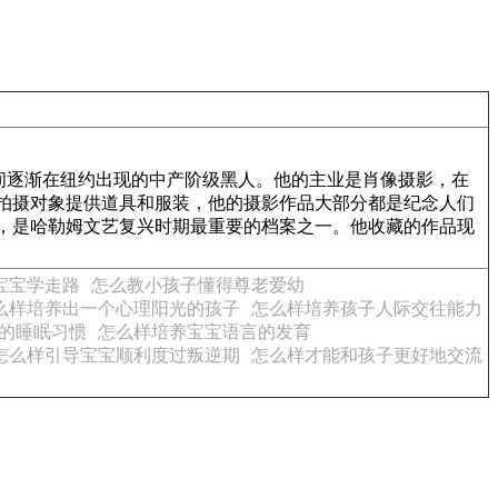
ssance）期间逐渐在纽约出现的中产阶级黑人。他的主业是肖像摄影，在
拍摄对象提供道具和服装，他的摄影作品大部分都是纪念人们
，是哈勒姆文艺复兴时期最重要的档案之一。他收藏的作品现
宝宝学走路
怎么教小孩子懂得尊老爱幼
么样培养出一个心理阳光的孩子
怎么样培养孩子人际交往能力
的睡眠习惯
怎么样培养宝宝语言的发育
怎么样引导宝宝顺利度过叛逆期
怎么样才能和孩子更好地交流