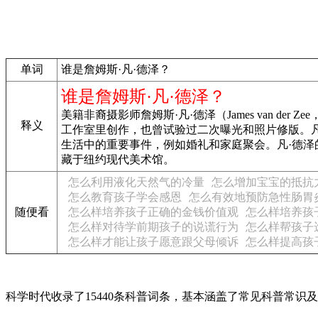
单词
谁是詹姆斯·凡·德泽？
谁是詹姆斯·凡·德泽？
美籍非裔摄影师詹姆斯·凡·德泽（James van der
释义
工作室里创作，也曾试验过二次曝光和照片修版。
生活中的重要事件，例如婚礼和家庭聚会。凡·德
藏于纽约现代美术馆。
怎么利用液化天然气的冷量
怎么增加宝宝的抵抗
怎么教育孩子学会感恩
怎么有效地预防急性肠胃
随便看
怎么样培养孩子正确的金钱价值观
怎么样培养孩
怎么样对待学前期孩子的说谎行为
怎么样帮孩子
怎么样才能让孩子愿意跟父母倾诉
怎么样提高孩
科学时代收录了15440条科普词条，基本涵盖了常见科普常