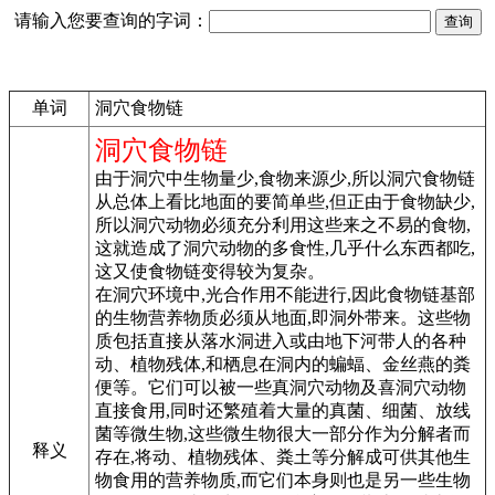
请输入您要查询的字词：
单词
洞穴食物链
洞穴食物链
由于洞穴中生物量少,食物来源少,所以洞穴食物链
从总体上看比地面的要简单些,但正由于食物缺少,
所以洞穴动物必须充分利用这些来之不易的食物,
这就造成了洞穴动物的多食性,几乎什么东西都吃,
这又使食物链变得较为复杂。
在洞穴环境中,光合作用不能进行,因此食物链基部
的生物营养物质必须从地面,即洞外带来。这些物
质包括直接从落水洞进入或由地下河带人的各种
动、植物残体,和栖息在洞内的蝙蝠、金丝燕的粪
便等。它们可以被一些真洞穴动物及喜洞穴动物
直接食用,同时还繁殖着大量的真菌、细菌、放线
菌等微生物,这些微生物很大一部分作为分解者而
释义
存在,将动、植物残体、粪土等分解成可供其他生
物食用的营养物质,而它们本身则也是另一些生物