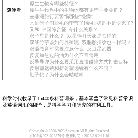
原生生物有哪些特征？
随便看
原生生物界中的生物体都有哪些主要类群？
去非洲旅行要警惕哪些“怪病"
又到狗子们脱毛的季节了!金毛:我是不是快秃了?
又和“中国综合征”有什么关系？
双子星是什么？
双星伴月天象是怎样的
双线竹芋该如何养殖呢
双胞胎指纹也一样吗？
双语教育时需要注意什么
反卫星武器
反复加热过的油为什么不宜食用
反导导弹为什么要采用直接碰撞方式打击目标
反射望远镜和折射望远镜有什么不同？
肚子饿了为什么会咕咕叫
科学时代收录了15440条科普词条，基本涵盖了常见科普常识
及英语词汇的翻译，是科学学习和研究的有利工具。
Copyright © 2000-2023 Sciera.cn All Rights Reserved
京ICP备2021023879号
更新时间：2026/8/9 2:11:18