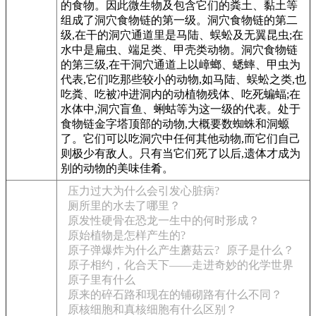
的食物。因此微生物及包含它们的粪土、黏土等
组成了洞穴食物链的第一级。洞穴食物链的第二
级,在干的洞穴通道里是马陆、蜈蚣及无翼昆虫;在
水中是扁虫、端足类、甲壳类动物。洞穴食物链
的第三级,在干洞穴通道上以嶂螂、蟋蟀、甲虫为
代表,它们吃那些较小的动物,如马陆、蜈蚣之类,也
吃粪、吃被冲进洞内的动植物残体、吃死蝙蝠;在
水体中,洞穴盲鱼、蜊蛄等为这一级的代表。处于
食物链金字塔顶部的动物,大概要数蜘蛛和洞螈
了。它们可以吃洞穴中任何其他动物,而它们自己
则极少有敌人。只有当它们死了以后,遗体才成为
别的动物的美味佳肴。
压力过大为什么会引发心脏病?
厕所里的水去了哪里？
原发性硬骨在恐龙一生中的何时形成？
原始植物是怎样产生的?
原子弹爆炸为什么产生蘑菇云?
原子是什么？
原子相约，化合天下——走进奇妙的化学世界
原子里有什么
原来的碎石路和现在的铺砌路有什么不同？
原核细胞和真核细胞有什么区别？