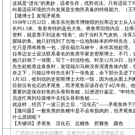
这就是“进化”的奥妙，适者生存，优胜劣汰。只有适应了
向着适应环境的方向发展是生物所具备的特殊能力。（王
【微博士】发现矛尾鱼
1938年12月22日，南非东伦敦市博物馆的拉蒂迈女士从
长约1.5米、鱼形奇特的蓝色大鱼。将鱼带回馆内后，拉
资料，就是查不到这条“怪鱼”。由于当时天气炎热，冷库
腥味的鱼。她只好找到了当地一位泡制标本的申特先生，
生只是用布将鱼一包，浸在福尔马林中，未作其他处理。
拉蒂迈女士设法联系著名的鱼类学家史密斯博士。不巧，
她只好画了一张图，写了一封信给他。时至12月26日，
先生处检查这条鱼时，发现福尔马林没有浸透鱼体内脏，
奈之下，只能让申特先生剥下一张鱼皮，余下部分丢进了垃
1月3日，收到信的史密斯博士大吃一惊，因为他从图上判
目前仅有化石的矛尾鱼，而矛尾鱼应该存在于4亿年前。他
重要的是保存好鱼的头骨和鱼鳃，以便进行鉴定。”申特
员连忙再到垃圾堆中去找头骨和鱼鳃……
就这样，经历了一波三折之后，“活化石”——矛尾鱼终于
【微问题】一般鱼类的鱼鳍中是不会有肌肉的，但矛尾鱼
什么原因呢？
【关键词】矛尾鱼 活化石 总鳍鱼 腔棘鱼 颜色
广西四大古镇包括哪些
庄稼为什么患上营养缺乏症