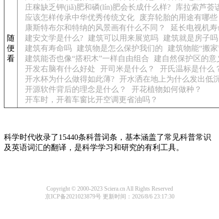
庄稼缺乏钾(jiǎ)肥和磷(lín)肥会长成什么样?
库拉索芦荟
应该怎样传承中华优秀传统文化
废弃轮胎的用途有哪些
康斯特布尔和特纳的风景画有什么不同？
延长电视机寿
随
建安文学是什么?
建筑可以用来展览吗
建筑就是房子吗
便
建筑有寿命吗
建筑物是怎么保护我们的
建筑物能“搬家
看
建筑能否也像“搭积木”一样自由组合
建自然保护区的意
开发右脑有什么好处
开司米是什么？
开氏温标是什么
开水杯为什么做得如此薄?
开水洒在地上为什么发出低
开源软件背后的理念是什么？
开花植物如何做种？
开车时，开着车窗比开空调更省油吗？
科学时代收录了15440条科普词条，基本涵盖了常见科普常识
及英语词汇的翻译，是科学学习和研究的有利工具。
Copyright © 2000-2023 Sciera.cn All Rights Reserved
京ICP备2021023879号
更新时间：2026/8/6 23:17:30