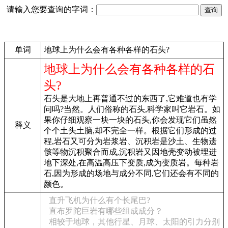
请输入您要查询的字词：
单词
地球上为什么会有各种各样的石头?
地球上为什么会有各种各样的石
头?
石头是大地上再普通不过的东西了,它难道也有学
问吗?当然。人们俗称的石头,科学家叫它岩石。如
果你仔细观察一块一块的石头,你会发现它们虽然
释义
个个土头土脑,却不完全一样。根据它们形成的过
程,岩石又可分为岩浆岩、沉积岩是沙土、生物遗
骸等物沉积聚合而成,沉积岩又因地壳变动被埋进
地下深处,在高温高压下变质,成为变质岩。每种岩
石,因为形成的场地与成分不同,它们还会有不同的
颜色。
直升飞机为什么有个长尾巴?
直布罗陀巨岩有哪些组成成分？
相较于地球，其他行星、月球、太阳的引力分别