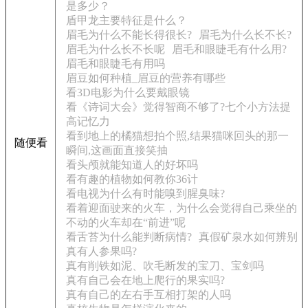
是多少？
盾甲龙主要特征是什么？
眉毛为什么不能长得很长?
眉毛为什么长不长?
眉毛为什么长不长呢
眉毛和眼睫毛有什么用?
眉毛和眼睫毛有用吗
眉豆如何种植_眉豆的营养有哪些
看3D电影为什么要戴眼镜
看《诗词大会》觉得智商不够了?七个小方法提
高记忆力
看到地上的橘猫想拍个照,结果猫咪回头的那一
随便看
瞬间,这画面直接笑抽
看头颅就能知道人的好坏吗
看有趣的植物如何教你36计
看电视为什么有时能嗅到腥臭味?
看着迎面驶来的火车，为什么会觉得自己乘坐的
不动的火车却在“前进”呢
看舌苔为什么能判断病情?
真假矿泉水如何辨别
真有人参果吗?
真有削铁如泥、吹毛断发的宝刀、宝剑吗
真有自己会在地上爬行的果实吗?
真有自己的左右手互相打架的人吗