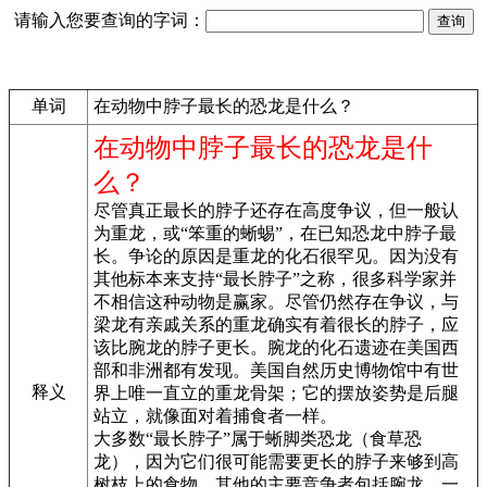
请输入您要查询的字词：
单词
在动物中脖子最长的恐龙是什么？
在动物中脖子最长的恐龙是什
么？
尽管真正最长的脖子还存在高度争议，但一般认
为重龙，或“笨重的蜥蜴”，在已知恐龙中脖子最
长。争论的原因是重龙的化石很罕见。因为没有
其他标本来支持“最长脖子”之称，很多科学家并
不相信这种动物是赢家。尽管仍然存在争议，与
梁龙有亲戚关系的重龙确实有着很长的脖子，应
该比腕龙的脖子更长。腕龙的化石遗迹在美国西
部和非洲都有发现。美国自然历史博物馆中有世
释义
界上唯一直立的重龙骨架；它的摆放姿势是后腿
站立，就像面对着捕食者一样。
大多数“最长脖子”属于蜥脚类恐龙（食草恐
龙），因为它们很可能需要更长的脖子来够到高
树枝上的食物。其他的主要竞争者包括腕龙，一