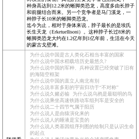
种身高达到12.2米的蜥脚类恐龙，高度多由长脖子
和前腿结合而来。另一个竞争者是马门溪龙，一
种脖子长10米的蜥脚类恐龙。
迄今为止，相对于身体来说，脖子最长的是埃氏
长生天龙（Erketuellisoni）。这种脖子长过8米的
蜥脚类恐龙大约在1.2亿年到1亿年前，生活在今天
的蒙古戈壁滩。
为什么说中国是古人类化石相当丰富的国家
为什么说中国水稻载培历史最悠久?
为什么说中国的军种、兵种设置已经突破了旧有
的海陆空框架
为什么说中国的直立人南北有别
为什么说丰富多彩的宇宙归功于“不对称”
为什么说久赌必输
为什么说乌鸦是最聪明的鸟
为什么说乘坐高速铁路动车组列车是安全的
为什么说二十四节气属于阳历
为什么说人是由猿演化来的
为什么说人的睡液是宝贵的
为什么说人类基因组序列图的绘制只是认识生命
的起点