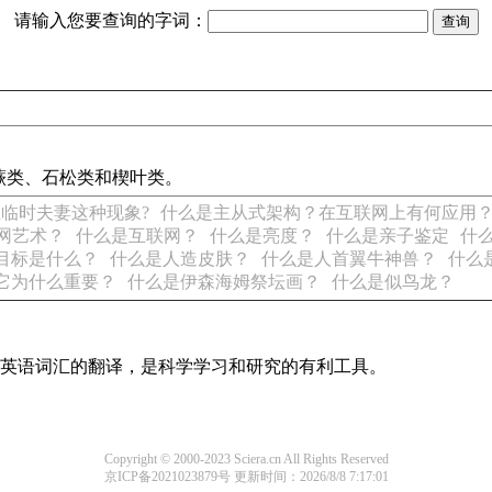
请输入您要查询的字词：
蕨类、石松类和楔叶类。
临时夫妻这种现象?
什么是主从式架构？在互联网上有何应用
网艺术？
什么是互联网？
什么是亮度？
什么是亲子鉴定
什
目标是什么？
什么是人造皮肤？
什么是人首翼牛神兽？
什么
它为什么重要？
什么是伊森海姆祭坛画？
什么是似鸟龙？
识及英语词汇的翻译，是科学学习和研究的有利工具。
Copyright © 2000-2023 Sciera.cn All Rights Reserved
京ICP备2021023879号
更新时间：2026/8/8 7:17:01