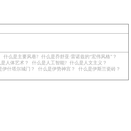
？
什么是主要风巷?
什么是乔舒亚·雷诺兹的“宏伟风格”？
么是人体艺术？
什么是人工智能?
什么是人文主义？
是伊什塔尔城门？
什么是伊势神宫？
什么是伊斯兰瓷砖？