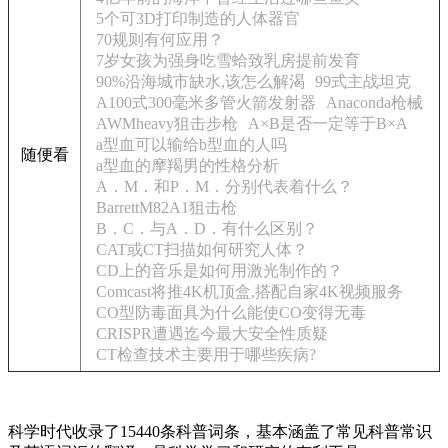
5个可3D打印制造的人体器官
70规则有何应用？
7岁女孩为强身吃雪蛤致乳房提前发育
90%沿海城市缺水,该怎么解渴
99式主战坦克
A100式300毫米多管火箭发射器
Anaconda枪械
AWMheavy狙击步枪
A×B是否一定等于B×A
a型血可以输给b型血的人吗
随便看
a型血的摩羯男的性格分析
A．M．和P．M．分别代表着什么？
BarrettM82A1狙击枪
B．C．与A．D．有什么区别？
CAT或CT扫描如何研究人体？
CD上的音乐是如何用激光制作的？
Comcast将推4K机顶盒,搭配自家4K视频服务
CO型防毒面具为什么能使CO变得无毒
CRISPR遭遇迄今最大安全性质疑
CT检查技术主要用于哪些疾病?
科学时代收录了15440条科普词条，基本涵盖了常见科普常识