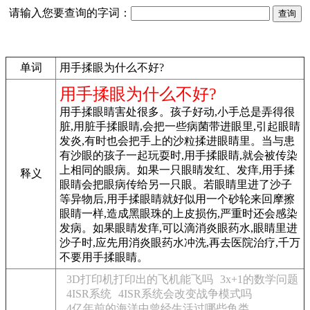
请输入您要查询的字词：
单词
用手揉眼为什么不好?
用手揉眼为什么不好?
用手揉眼睛害处很多。孩子好动,小手总是弄得很
脏,用脏手揉眼睛,会把一些病菌带进眼里,引起眼睛
发炎,有时也会把手上的沙粒揉进眼睛里。当与患
有沙眼的孩子一起玩耍时,用手揉眼睛,就会被传染
上相同的眼病。如果一只眼睛发红、发痒,用手揉
释义
眼睛会把眼病传给另一只眼。若眼睛里进了沙子
等异物后,用手揉眼睛就好似用一个砂轮来回摩擦
眼睛一样,造成黑眼珠的上皮损伤,严重时还会感染
发病。如果眼睛发痒,可以滴消炎眼药水,眼睛里进
沙子时,应先用消炎眼药水冲洗,再去医院治疗,千万
不要用手揉眼睛。
3D打印机打印出的飞机能飞吗
3x+1的数学问题
4ISR系统
4ISR系统会改变战争模式吗
4亿年前的海洋中曾经生活过哪些鱼类