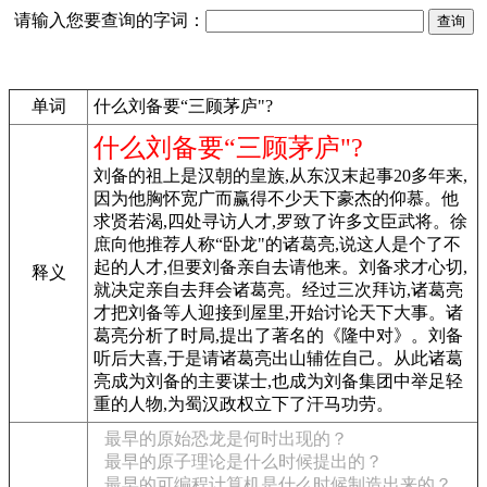
请输入您要查询的字词：
单词
什么刘备要“三顾茅庐"?
什么刘备要“三顾茅庐"?
刘备的祖上是汉朝的皇族,从东汉末起事20多年来,
因为他胸怀宽广而赢得不少天下豪杰的仰慕。他
求贤若渴,四处寻访人才,罗致了许多文臣武将。徐
庶向他推荐人称“卧龙"的诸葛亮,说这人是个了不
起的人才,但要刘备亲自去请他来。刘备求才心切,
释义
就决定亲自去拜会诸葛亮。经过三次拜访,诸葛亮
才把刘备等人迎接到屋里,开始讨论天下大事。诸
葛亮分析了时局,提出了著名的《隆中对》。刘备
听后大喜,于是请诸葛亮出山辅佐自己。从此诸葛
亮成为刘备的主要谋士,也成为刘备集团中举足轻
重的人物,为蜀汉政权立下了汗马功劳。
最早的原始恐龙是何时出现的？
最早的原子理论是什么时候提出的？
最早的可编程计算机是什么时候制造出来的？