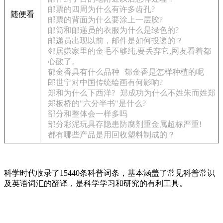
邮票的四周为什么有许多齿孔?
随便看
邮票的背面为什么要涂上一层胶?
邮筒和邮递员的衣服为什么是绿色的?
邮递员出现以前，邮件是如何投递的？
邻居嫌家里的金毛不够纯,要丢弃它,网友看着都
心酸了。
郁金香具有什么品种
郁金香是怎样种植的呢
郎世宁对中国传统绘画有何影响?
郑和为什么下西洋?
郑成功为什么不姓朱而姓郑
郑板桥的"六分半书"是什么?
部分和整体会一样多吗
部分彩泥玩具存隐患防腐剂重金属超标严重!
都有哪些产品是用回收塑料制成的？
科学时代收录了15440条科普词条，基本涵盖了常见科普常识
及英语词汇的翻译，是科学学习和研究的有利工具。