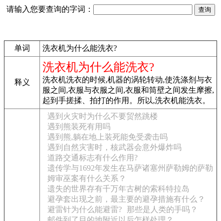
请输入您要查询的字词：
单词
洗衣机为什么能洗衣?
洗衣机为什么能洗衣?
洗衣机洗衣的时候,机器的涡轮转动,使洗涤剂与衣
释义
服之间,衣服与衣服之间,衣服和筒壁之间发生摩擦,
起到手搓揉、拍打的作用。所以,洗衣机能洗衣。
遇到火灾时为什么不要贸然跳楼
遇到熊装死有用吗
遇到熊,躺在地上装死能免受袭击吗
遇到自然灾害时，核武器会意外爆炸吗
道路交通标志有什么作用?
遗传学与1692年发生在马萨诸塞州萨勒姆的萨勒
姆审巫案有什么关系？
遗失的世界存有千万年古树的索科特拉岛
避孕套出现之前，最主要的避孕措施有什么？
避雷针为什么能避雷?
那些是人类的手吗？
邮件到了目的地附近以后怎样处理？