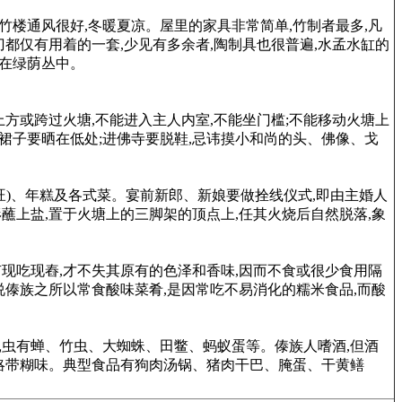
竹楼通风很好,冬暖夏凉。屋里的家具非常简单,竹制者最多,凡
都仅有用着的一套,少见有多余者,陶制具也很普遍,水孟水缸的
蔽在绿荫丛中。
方或跨过火塘,不能进入主人内室,不能坐门槛;不能移动火塘上
和裙子要晒在低处;进佛寺要脱鞋,忌讳摸小和尚的头、佛像、戈
旺)、年糕及各式菜。宴前新郎、新娘要做拴线仪式,即由主婚人
蘸上盐,置于火塘上的三脚架的顶点上,任其火烧后自然脱落,象
现吃现舂,才不失其原有的色泽和香味,因而不食或很少食用隔
说傣族之所以常食酸味菜肴,是因常吃不易消化的糯米食品,而酸
昆虫有蝉、竹虫、大蜘蛛、田鳖、蚂蚁蛋等。傣族人嗜酒,但酒
饮略带糊味。典型食品有狗肉汤锅、猪肉干巴、腌蛋、干黄鳝