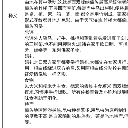
由地在其中活动,这就是西双版纳傣族最高局统治者
傣族的竹楼,下层四面空旷,每晨当牛马出栏时,便将
是桌、椅、床、箱、笼、筐,都全是用竹制成。家家有
释义
形式花纹都具地方色彩。由于天气湿热,竹楼大都倚山
傣族习俗
忌讳
忌讳外人骑马、赶牛、挑担和蓬乱着头发进寨子;进入
的三脚架,也不能用脚踏火;忌讳在家里吹口哨、剪指
矛、旗幡等一系列佛家圣物。
婚礼
婚礼之日双方家里都要举行婚礼,大都先在女家进行
用一根白线绕过双方的肩,又用两根白线分别拴在新
征爱情像铁一样坚实。
食物
以大米和糯米为主食。德宏的傣族主食粳米,西双版
夜米,习惯用手捏饭吃。所有佐餐菜肴及小吃均以酸
味食有助于消化。
特产
傣族地区潮湿炎热,昆虫种类繁多,用昆虫为原料制
的度数不高,是自家酿制的,味香甜。茶是当地特产
等。