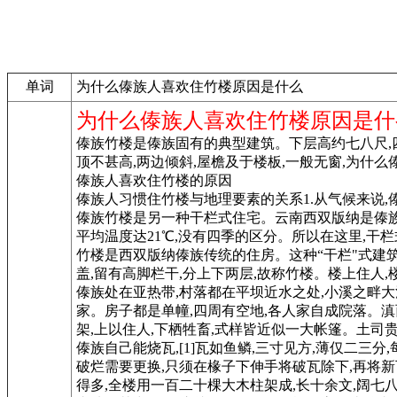
单词
为什么傣族人喜欢住竹楼原因是什么
为什么傣族人喜欢住竹楼原因是什
傣族竹楼是傣族固有的典型建筑。下层高约七八尺,
顶不甚高,两边倾斜,屋檐及于楼板,一般无窗,为什
傣族人喜欢住竹楼的原因
傣族人习惯住竹楼与地理要素的关系1.从气候来说,
傣族竹楼是另一种干栏式住宅。云南西双版纳是傣族聚
平均温度达21℃,没有四季的区分。所以在这里,干
竹楼是西双版纳傣族传统的住房。这种“干栏"式建
盖,留有高脚栏干,分上下两层,故称竹楼。楼上住人
傣族处在亚热带,村落都在平坝近水之处,小溪之畔大
家。房子都是单幢,四周有空地,各人家自成院落。滇
架,上以住人,下栖牲畜,式样皆近似一大帐篷。土司
傣族自己能烧瓦,[1]瓦如鱼鳞,三寸见方,薄仅二三
破烂需要更换,只须在椽子下伸手将破瓦除下,再将新
得多,全楼用一百二十棵大木柱架成,长十余文,阔七