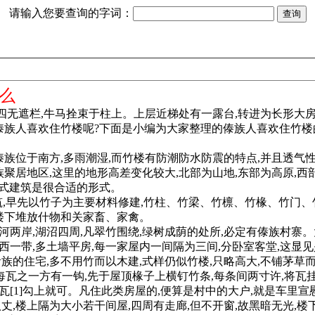
请输入您要查询的字词：
么
四无遮栏,牛马拴束于柱上。上层近梯处有一露台,转进为长形大房
么傣族人喜欢住竹楼呢?下面是小编为大家整理的傣族人喜欢住竹楼
傣族位于南方,多雨潮湿,而竹楼有防潮防水防震的特点,并且透气
居地区,这里的地形高差变化较大,北部为山地,东部为高原,西部
栏式建筑是很合适的形式。
筑,早先以竹子为主要材料修建,竹柱、竹梁、竹檩、竹椽、竹门
,楼下堆放什物和关家畜、家禽。
河两岸,湖沼四周,凡翠竹围绕,绿树成荫的处所,必定有傣族村寨
西一带,多土墙平房,每一家屋内一间隔为三间,分卧室客堂,这显
贵族的住宅,多不用竹而以木建,式样仍似竹楼,只略高大,不铺茅草
分,每瓦之一方有一钩,先于屋顶椽子上横钉竹条,每条间两寸许,将瓦
瓦[1]勾上就可。凡住此类房屋的,便算是村中的大户,就是车里
八丈,楼上隔为大小若干间屋,四周有走廊,但不开窗,故黑暗无光,