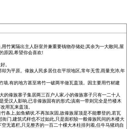
,用竹篱隔出主人卧室并兼重要钱物存储处;其余为一大敞间,屋
的原因,希望你会喜欢!
性好。
却为平原。傣族人民多居住在平坝地区,常年无雪,雨量充沛,年
、竹墙,有的地方甚至将竹一破两半做瓦盖顶。因主要用竹材建
。大的傣族寨子集居两三百户人家,小的傣族寨子只有一二十人
见是受汉人影响,已非傣族固有的形式;滇南一带则完全是竹楼木
而改用瓦来盖顶。
挂竹条上,如鱼鳞状,不再加灰固,故傣族屋顶是不能攀登的,若瓦
宣慰衙门,建筑式样也不过如此,只是面积较一般傣族民间的木楼大
楼下空无遮栏,只见整齐的一百二十棵大木柱排列着,任牛马猪鸡自