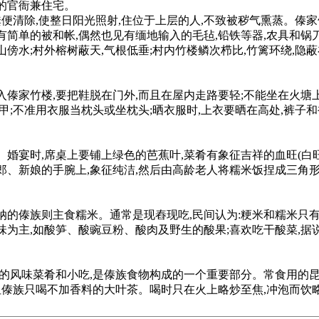
的官衙兼住宅。
粪便清除,使整日阳光照射,住位于上层的人,不致被秽气熏蒸。傣家
简单的被和帐,偶然也见有缅地输入的毛毡,铅铁等器,农具和锅刀
傍水;村外榕树蔽天,气根低垂;村内竹楼鳞次栉比,竹篱环绕,隐
傣家竹楼,要把鞋脱在门外,而且在屋内走路要轻;不能坐在火塘上
甲;不准用衣服当枕头或坐枕头;晒衣服时,上衣要晒在高处,裤子
。婚宴时,席桌上要铺上绿色的芭蕉叶,菜肴有象征吉祥的血旺(白
郎、新娘的手腕上,象征纯洁,然后由高龄老人将糯米饭捏成三角形
纳的傣族则主食糯米。通常是现舂现吃,民间认为:粳米和糯米只有
味为主,如酸笋、酸豌豆粉、酸肉及野生的酸果;喜欢吃干酸菜,据
作的风味菜肴和小吃,是傣族食物构成的一个重要部分。常食用的
,但傣族只喝不加香料的大叶茶。喝时只在火上略炒至焦,冲泡而