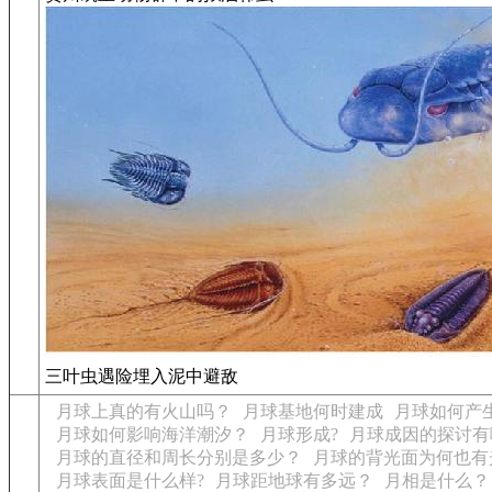
三叶虫遇险埋入泥中避敌
月球上真的有火山吗？
月球基地何时建成
月球如何产生
月球如何影响海洋潮汐？
月球形成?
月球成因的探讨有
月球的直径和周长分别是多少？
月球的背光面为何也有
月球表面是什么样?
月球距地球有多远？
月相是什么？