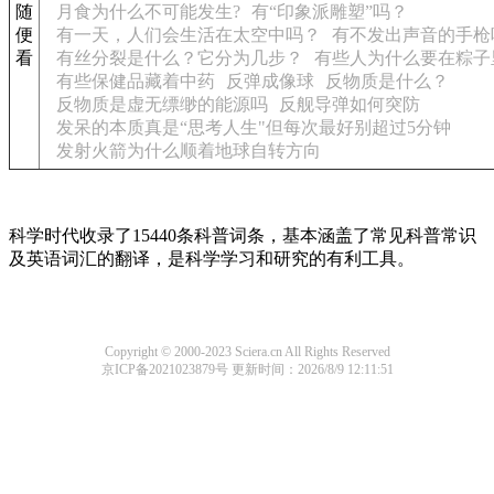
随
月食为什么不可能发生?
有“印象派雕塑”吗？
便
有一天，人们会生活在太空中吗？
有不发出声音的手枪
看
有丝分裂是什么？它分为几步？
有些人为什么要在粽子
有些保健品藏着中药
反弹成像球
反物质是什么？
反物质是虚无缥缈的能源吗
反舰导弹如何突防
发呆的本质真是“思考人生"但每次最好别超过5分钟
发射火箭为什么顺着地球自转方向
科学时代收录了15440条科普词条，基本涵盖了常见科普常识
及英语词汇的翻译，是科学学习和研究的有利工具。
Copyright © 2000-2023 Sciera.cn All Rights Reserved
京ICP备2021023879号
更新时间：2026/8/9 12:11:51