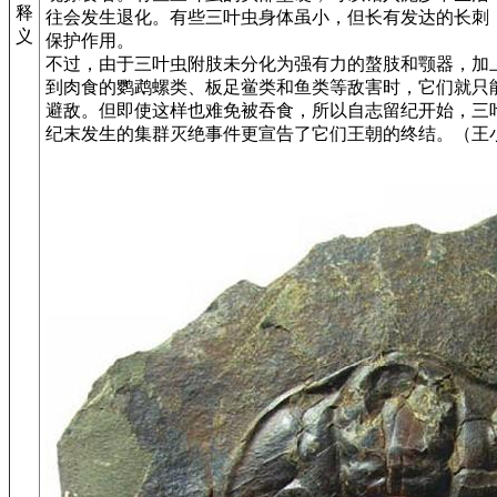
释
往会发生退化。有些三叶虫身体虽小，但长有发达的长刺
义
保护作用。
不过，由于三叶虫附肢未分化为强有力的螯肢和颚器，加
到肉食的鹦鹉螺类、板足鲎类和鱼类等敌害时，它们就只
避敌。但即使这样也难免被吞食，所以自志留纪开始，三
纪末发生的集群灭绝事件更宣告了它们王朝的终结。（王