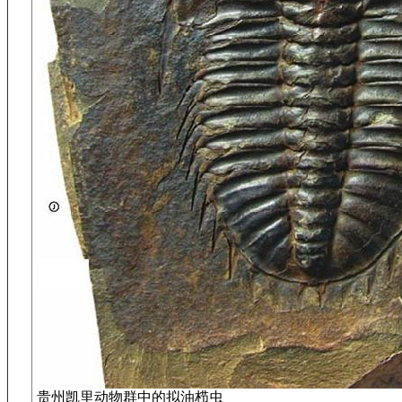
贵州凯里动物群中的拟油栉虫