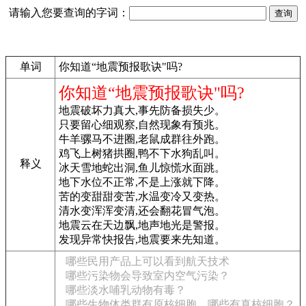
请输入您要查询的字词：
单词
你知道“地震预报歌诀"吗?
你知道“地震预报歌诀"吗?
地震破坏力真大,事先防备损失少。
只要留心细观察,自然现象有预兆。
牛羊骡马不进圈,老鼠成群往外跑。
鸡飞上树猪拱圈,鸭不下水狗乱叫。
释义
冰天雪地蛇出洞,鱼儿惊慌水面跳。
地下水位不正常,不是上涨就下降。
苦的变甜甜变苦,水温变冷又变热。
清水变浑浑变清,还会翻花冒气泡。
地震云在天边飘,地声地光是警报。
发现异常快报告,地震要来先知道。
哪些民用产品上可以看到航天技术
哪些污染物会导致室内空气污染？
哪些淡水哺乳动物有毒？
哪些生物体类群有原核细胞，哪些有真核细胞？