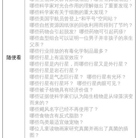
哪些科学家对光合作用的理解做出了重要发现？
哪些科学家有关于细胞的重大发现？
哪些美国宇航员曾登上“和平号”空间站？
哪些自然资源因纸张的回收利用而得到了节约？
哪些药物会引起脱发?
哪些药物可引起药疹?
哪些血型组合可以证明一位男子并非孩子的亲生
父亲？
哪些行业排放的有毒化学制品最多？
随便看
哪些行星上有温室效应？
哪些行星是内行星，而哪些行星又是外行星？
哪些行星是岩石行星？
哪些行星是气态巨行星？
哪些行星有光环？
哪些行星有行星环？
哪些行星肉眼可见？
哪些被子植物具有经济价值？
哪些证据使科学家们认为陆生植物是从绿藻演变
而来的？
哪些飓风名字已经不再使用了？
哪些食物含有反式脂肪？
哪些鸟类最适宜做宠物？
哪位儿童读物画家研究真菌并画出了真菌的插
图？