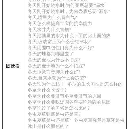
冬天刚开始烧水时,为何壶底总要“漏水"
冬天刚开始烧水时，为何壶底总要“漏水”
冬天,嘴里为什么冒白气?
冬天怎么样提高宝宝的抗寒能力
冬天水井为什么冒烟?
冬天池塘里的水为什么下面的比上面的热
冬天,玻璃窗上为什么会结冰花?
冬天用围巾包住口鼻为什么不好?
冬天的蛙都到哪里去了
冬天的麦地为什么不怕踩?
随便看
冬天的麦子地为什么不怕踩?
冬天睡觉前烫脚为什么好?
冬天,自来水管为什么会冻裂?
冬天铁为什么粘手
冬瓜的生长习性是怎么样的
冬至为什么吃饺子?
冬至为什么要做节冬至要做节的原因
冬至为什么要吃汤圆冬至要吃汤圆的原因
冬至吃饺子的习俗是怎么来的?
冬虫夏草到底是虫还是草?
冬虫夏草是虫还是草?
冬虫夏草究竟是草还是虫
冰山是什么颜色的？