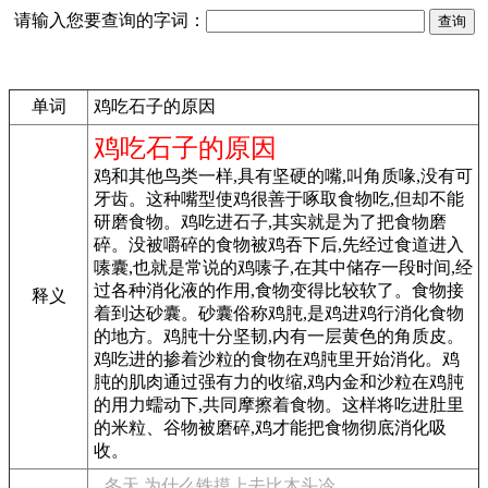
请输入您要查询的字词：
单词
鸡吃石子的原因
鸡吃石子的原因
鸡和其他鸟类一样,具有坚硬的嘴,叫角质喙,没有可
牙齿。这种嘴型使鸡很善于啄取食物吃,但却不能
研磨食物。鸡吃进石子,其实就是为了把食物磨
碎。没被嚼碎的食物被鸡吞下后,先经过食道进入
嗉囊,也就是常说的鸡嗉子,在其中储存一段时间,经
过各种消化液的作用,食物变得比较软了。食物接
释义
着到达砂囊。砂囊俗称鸡肫,是鸡进鸡行消化食物
的地方。鸡肫十分坚韧,内有一层黄色的角质皮。
鸡吃进的掺着沙粒的食物在鸡肫里开始消化。鸡
肫的肌肉通过强有力的收缩,鸡内金和沙粒在鸡肫
的用力蠕动下,共同摩擦着食物。这样将吃进肚里
的米粒、谷物被磨碎,鸡才能把食物彻底消化吸
收。
冬天,为什么铁摸上去比木头冷